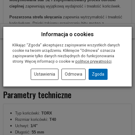
cieplnej
zapewniają wyjątkową wydajność i trwałość końcówek.
Poszerzona strefa skręcania
zapewnia wytrzymałość i trwałość
końcówkom. Dzięki takiemu rozwiązaniu bity można z
powodzeniem używać we wkrętarkach z udarem.
W ostatnich 30 dniach produktem interesuje się
6
osób.
Informacja o cookies
Końcówki doskonale nadają się do najcięższych prac
i
Klikając “Zgoda” akceptujesz zapisywanie wszystkich danych
wymagających zastosowań np. przy instalacjach przemysłowych.
cookie na twoim urządzeniu. Kliknięcie “Odmowa” oznacza
zapisywanie tylko danych niezbędnych do funkcjonowania
Bity posiadają trzpień sześciokątny 1,4"
dzięki czemu idealnie
strony. Więcej informacji o cookie w
polityce prywatności
.
sprawdzają się w użyciu z wkrętarkami, wkrętarkami udarowymi
oraz śrubokrętami.
Ustawienia
Odmowa
Zgoda
Parametry techniczne
Typ końcówki:
TORX
Rozmiar końcówki:
T40
Uchwyt:
1/4"
Długość:
55 mm