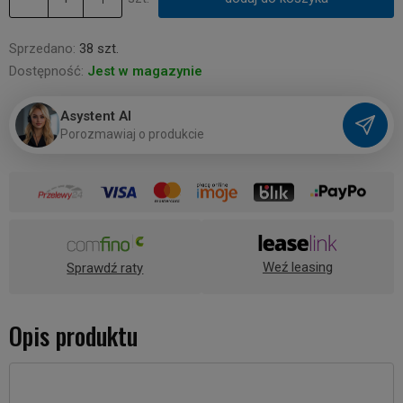
Sprzedano:
38 szt.
Dostępność:
Jest w magazynie
Asystent AI
P
o
r
o
z
m
a
w
i
a
j
o
p
r
o
d
u
k
c
i
e
Weź leasing
Sprawdź raty
Opis produktu