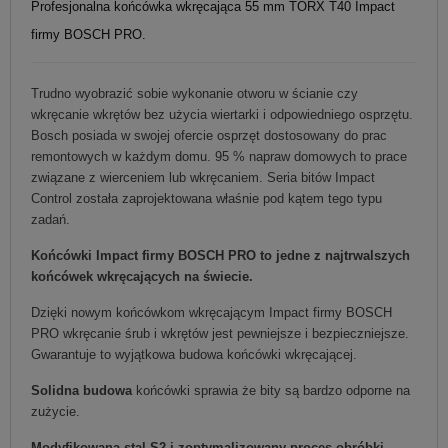
Profesjonalna końcówka wkręcająca 55 mm TORX T40 Impact
firmy BOSCH PRO.
Trudno wyobrazić sobie wykonanie otworu w ścianie czy
wkręcanie wkrętów bez użycia wiertarki i odpowiedniego osprzętu.
Bosch posiada w swojej ofercie osprzęt dostosowany do prac
remontowych w każdym domu. 95 % napraw domowych to prace
związane z wierceniem lub wkręcaniem. Seria bitów Impact
Control została zaprojektowana właśnie pod kątem tego typu
zadań.
Końcówki Impact firmy BOSCH PRO to jedne z najtrwalszych
końcówek wkręcających na świecie.
Dzięki nowym końcówkom wkręcającym Impact firmy BOSCH
PRO wkręcanie śrub i wkrętów jest pewniejsze i bezpieczniejsze.
Gwarantuje to wyjątkowa budowa końcówki wkręcającej.
Solidna budowa
końcówki sprawia że bity są bardzo odporne na
zużycie.
Modyfikowana stal S2 i zoptymalizowany proces obróbki