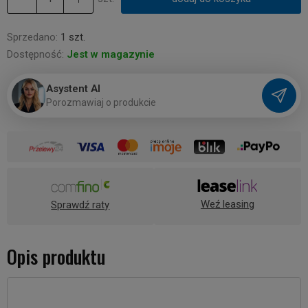
Sprzedano:
1 szt.
Dostępność:
Jest w magazynie
Asystent AI
P
o
r
o
z
m
a
w
i
a
j
o
p
r
o
d
u
k
c
i
e
Weź leasing
Sprawdź raty
Opis produktu