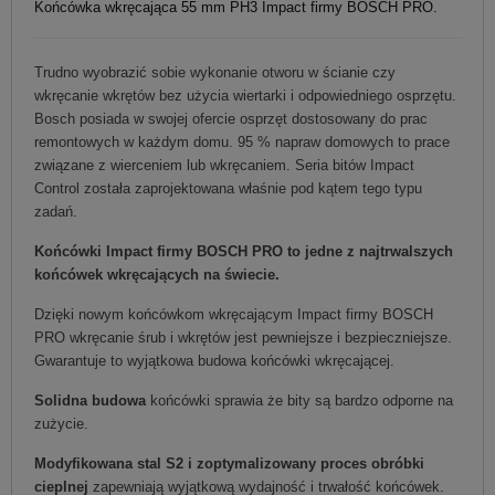
Końcówka wkręcająca 55 mm PH3 Impact firmy BOSCH PRO.
Trudno wyobrazić sobie wykonanie otworu w ścianie czy
wkręcanie wkrętów bez użycia wiertarki i odpowiedniego osprzętu.
Bosch posiada w swojej ofercie osprzęt dostosowany do prac
remontowych w każdym domu. 95 % napraw domowych to prace
związane z wierceniem lub wkręcaniem. Seria bitów Impact
Control została zaprojektowana właśnie pod kątem tego typu
zadań.
Końcówki Impact firmy BOSCH PRO to jedne z najtrwalszych
końcówek wkręcających na świecie.
Dzięki nowym końcówkom wkręcającym Impact firmy BOSCH
PRO wkręcanie śrub i wkrętów jest pewniejsze i bezpieczniejsze.
Gwarantuje to wyjątkowa budowa końcówki wkręcającej.
Solidna budowa
końcówki sprawia że bity są bardzo odporne na
zużycie.
Modyfikowana stal S2 i zoptymalizowany proces obróbki
cieplnej
zapewniają wyjątkową wydajność i trwałość końcówek.