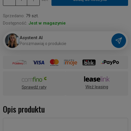
Sprzedano:
79 szt.
Dostępność:
Jest w magazynie
Asystent AI
P
o
r
o
z
m
a
w
i
a
j
o
p
r
o
d
u
k
c
i
e
Weź leasing
Sprawdź raty
Opis produktu