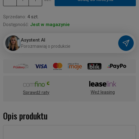
Sprzedano:
4 szt.
Dostępność:
Jest w magazynie
Asystent AI
P
o
r
o
z
m
a
w
i
a
j
o
p
r
o
d
u
k
c
i
e
Weź leasing
Sprawdź raty
Opis produktu