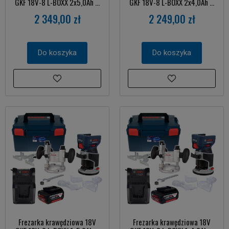
GKF 18V-8 L-BOXX 2x5,0Ah ...
GKF 18V-8 L-BOXX 2x4,0Ah ...
2 349,00 zł
2 249,00 zł
Do koszyka
Do koszyka
Frezarka krawędziowa 18V
Frezarka krawędziowa 18V