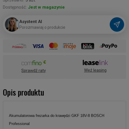
Sprzedano:
5 szt.
Dostępność:
Jest w magazynie
Asystent AI
P
o
r
o
z
m
a
w
i
a
j
o
p
r
o
d
u
k
c
i
e
Weź leasing
Sprawdź raty
Opis produktu
Akumulatorowa frezarka do krawędzi GKF 18V-8 BOSCH
Professional