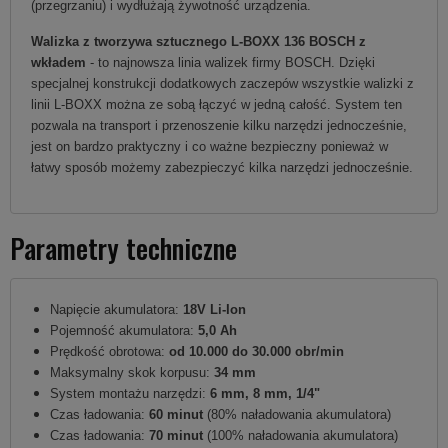
(przegrzaniu) i wydłużają żywotność urządzenia.
Walizka z tworzywa sztucznego L-BOXX 136 BOSCH z
wkładem
- to najnowsza linia walizek firmy BOSCH. Dzięki
specjalnej konstrukcji dodatkowych zaczepów wszystkie walizki z
linii L-BOXX można ze sobą łączyć w jedną całość. System ten
pozwala na transport i przenoszenie kilku narzędzi jednocześnie,
jest on bardzo praktyczny i co ważne bezpieczny ponieważ w
łatwy sposób możemy zabezpieczyć kilka narzędzi jednocześnie.
Parametry techniczne
Napięcie akumulatora:
18V Li-Ion
Pojemność akumulatora:
5,0 Ah
Prędkość obrotowa:
od
10.000 do 30.000 obr/min
Maksymalny skok korpusu:
34 mm
System montażu narzędzi:
6 mm, 8 mm, 1/4"
Czas ładowania:
60 minut
(80% naładowania akumulatora)
Czas ładowania:
70 minut
(100% naładowania akumulatora)