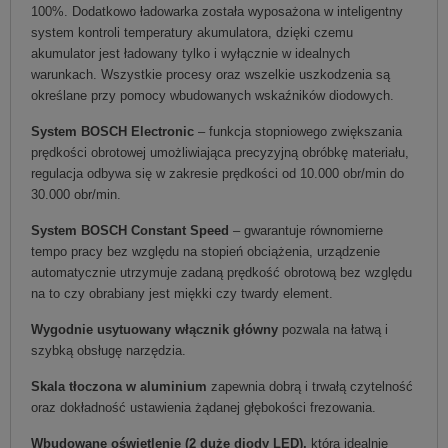
100%. Dodatkowo ładowarka została wyposażona w inteligentny
system kontroli temperatury akumulatora, dzięki czemu
akumulator jest ładowany tylko i wyłącznie w idealnych
warunkach. Wszystkie procesy oraz wszelkie uszkodzenia są
określane przy pomocy wbudowanych wskaźników diodowych.
System BOSCH Electronic
– funkcja stopniowego zwiększania
prędkości obrotowej umożliwiająca precyzyjną obróbkę materiału,
regulacja odbywa się w zakresie prędkości od 10.000 obr/min do
30.000 obr/min.
System BOSCH Constant Speed
– gwarantuje równomierne
tempo pracy bez względu na stopień obciążenia, urządzenie
automatycznie utrzymuje zadaną prędkość obrotową bez względu
na to czy obrabiany jest miękki czy twardy element.
Wygodnie usytuowany włącznik główny
pozwala na łatwą i
szybką obsługę narzędzia.
Skala tłoczona w aluminium
zapewnia dobrą i trwałą czytelność
oraz dokładność ustawienia żądanej głębokości frezowania.
Wbudowane oświetlenie (2 duże diody LED),
która idealnie