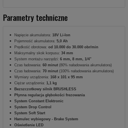
Parametry techniczne
Napięcie akumulatora:
18V Li-Ion
Pojemność akumulatora:
5,0 Ah
Prędkość obrotowa:
od
10.000 do 30.000 obr/min
Maksymalny skok korpusu:
34 mm
System montażu narzędzi:
6 mm, 8 mm, 1/4"
Czas ładowania:
60 minut
(80% naładowania akumulatora)
Czas ładowania:
70 minut
(100% naładowania akumulatora)
Wymiary urządzenia:
168 x 101 x 95 mm
Ciężar urządzenia:
1,1 kg
Bezszczotkowy silnik BRUSHLESS
Płynna regulacja głębokości frezowania
System Constant Elektronic
System Drop Control
System Soft Start
Hamulec wybiegowy - Brake System
Oświetlenie LED