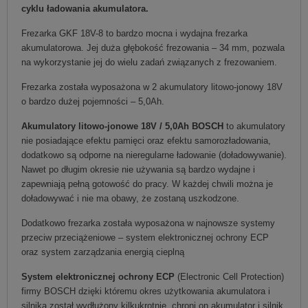
cyklu ładowania akumulatora.
Frezarka GKF 18V-8 to bardzo mocna i wydajna frezarka
akumulatorowa. Jej duża głębokość frezowania – 34 mm, pozwala
na wykorzystanie jej do wielu zadań związanych z frezowaniem.
Frezarka została wyposażona w 2 akumulatory litowo-jonowy 18V
o bardzo dużej pojemności – 5,0Ah.
Akumulatory litowo-jonowe 18V / 5,0Ah BOSCH
to akumulatory
nie posiadające efektu pamięci oraz efektu samorozładowania,
dodatkowo są odporne na nieregularne ładowanie (doładowywanie).
Nawet po długim okresie nie używania są bardzo wydajne i
zapewniają pełną gotowość do pracy. W każdej chwili można je
doładowywać i nie ma obawy, że zostaną uszkodzone.
Dodatkowo frezarka została wyposażona w najnowsze systemy
przeciw przeciążeniowe – system elektronicznej ochrony ECP
oraz system zarządzania energią cieplną
System elektronicznej ochrony ECP
(Electronic Cell Protection)
firmy BOSCH dzięki któremu okres użytkowania akumulatora i
silnika został wydłużony kilkukrotnie, chroni on akumulator i silnik