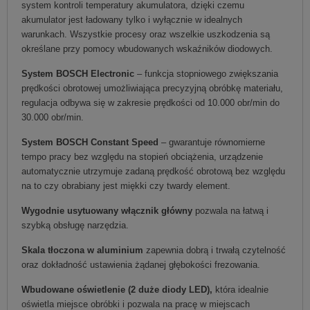
system kontroli temperatury akumulatora, dzięki czemu
akumulator jest ładowany tylko i wyłącznie w idealnych
warunkach. Wszystkie procesy oraz wszelkie uszkodzenia są
określane przy pomocy wbudowanych wskaźników diodowych.
System BOSCH Electronic
– funkcja stopniowego zwiększania
prędkości obrotowej umożliwiająca precyzyjną obróbkę materiału,
regulacja odbywa się w zakresie prędkości od 10.000 obr/min do
30.000 obr/min.
System BOSCH Constant Speed
– gwarantuje równomierne
tempo pracy bez względu na stopień obciążenia, urządzenie
automatycznie utrzymuje zadaną prędkość obrotową bez względu
na to czy obrabiany jest miękki czy twardy element.
Wygodnie usytuowany włącznik główny
pozwala na łatwą i
szybką obsługę narzędzia.
Skala tłoczona w aluminium
zapewnia dobrą i trwałą czytelność
oraz dokładność ustawienia żądanej głębokości frezowania.
Wbudowane oświetlenie (2 duże diody LED),
która idealnie
oświetla miejsce obróbki i pozwala na pracę w miejscach