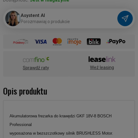
Dostępność:
Jest w magazynie
Asystent AI
P
o
r
o
z
m
a
w
i
a
j
o
p
r
o
d
u
k
c
i
e
Weź leasing
Sprawdź raty
Opis produktu
Akumulatorowa frezarka do krawędzi GKF 18V-8 BOSCH
Professional
wyposażona w bezszczotkowy silnik BRUSHLESS Motor.