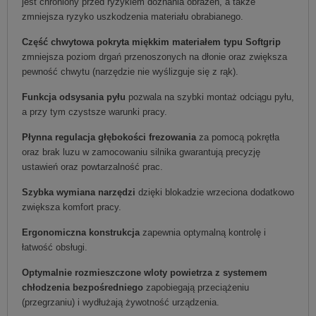
jest chroniony przed ryzykiem doznania obrażeń, a także
zmniejsza ryzyko uszkodzenia materiału obrabianego.
Część chwytowa pokryta miękkim materiałem typu Softgrip
zmniejsza poziom drgań przenoszonych na dłonie oraz zwiększa
pewność chwytu (narzędzie nie wyślizguje się z rąk).
Funkcja odsysania pyłu
pozwala na szybki montaż odciągu pyłu,
a przy tym czystsze warunki pracy.
Płynna regulacja głębokości frezowania
za pomocą pokrętła
oraz brak luzu w zamocowaniu silnika gwarantują precyzję
ustawień oraz powtarzalność prac.
Szybka wymiana narzędzi
dzięki blokadzie wrzeciona dodatkowo
zwiększa komfort pracy.
Ergonomiczna konstrukcja
zapewnia optymalną kontrolę i
łatwość obsługi.
Optymalnie rozmieszczone wloty powietrza z systemem
chłodzenia bezpośredniego
zapobiegają przeciążeniu
(przegrzaniu) i wydłużają żywotność urządzenia.