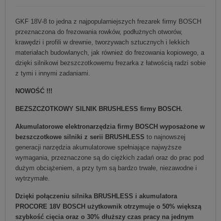
GKF 18V-8 to jedna z najpopularniejszych frezarek firmy BOSCH
przeznaczona do frezowania rowków, podłużnych otworów,
krawędzi i profili w drewnie, tworzywach sztucznych i lekkich
materiałach budowlanych, jak również do frezowania kopiowego, a
dzięki silnikowi bezszczotkowemu frezarka z łatwością radzi sobie
z tymi i innymi zadaniami.
NOWOŚĆ !!!
BEZSZCZOTKOWY SILNIK BRUSHLESS firmy BOSCH.
Akumulatorowe elektronarzędzia firmy BOSCH wyposażone w
bezszczotkowe silniki z serii BRUSHLESS
to najnowszej
generacji narzędzia akumulatorowe spełniające najwyższe
wymagania, przeznaczone są do ciężkich zadań oraz do prac pod
dużym obciążeniem, a przy tym są bardzo trwałe, niezawodne i
wytrzymałe.
Dzięki połączeniu silnika BRUSHLESS i akumulatora
PROCORE 18V BOSCH użytkownik otrzymuje o 50% większą
szybkość cięcia oraz o 30% dłuższy czas pracy na jednym