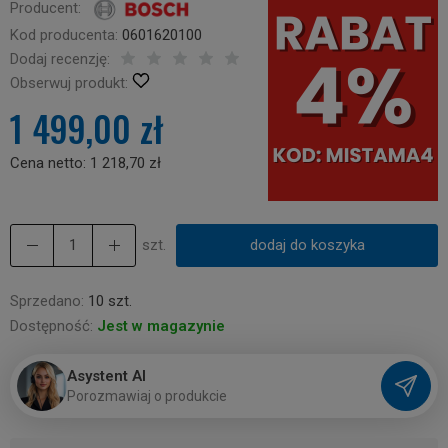
Producent:
Kod producenta:
0601620100
Dodaj recenzję:
Obserwuj produkt:
1 499,00 zł
Cena netto:
1 218,70 zł
szt.
dodaj do koszyka
Sprzedano:
10 szt.
Dostępność:
Jest w magazynie
Asystent AI
P
o
r
o
z
m
a
w
i
a
j
o
p
r
o
d
u
k
c
i
e