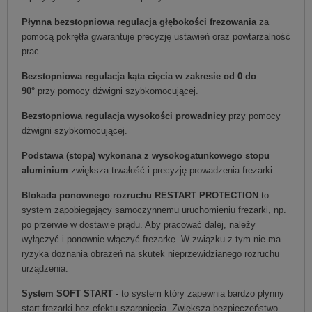
Płynna bezstopniowa regulacja głębokości frezowania
za
pomocą pokrętła gwarantuje precyzję ustawień oraz powtarzalność
prac.
Bezstopniowa regulacja kąta cięcia w zakresie od 0 do
90°
przy pomocy dźwigni szybkomocującej.
Bezstopniowa regulacja wysokości prowadnicy
przy pomocy
dźwigni szybkomocującej.
Podstawa (stopa) wykonana z wysokogatunkowego stopu
aluminium
zwiększa trwałość i precyzję prowadzenia frezarki.
Blokada ponownego rozruchu RESTART PROTECTION
to
system zapobiegający samoczynnemu uruchomieniu frezarki, np.
po przerwie w dostawie prądu. Aby pracować dalej, należy
wyłączyć i ponownie włączyć frezarkę. W związku z tym nie ma
ryzyka doznania obrażeń na skutek nieprzewidzianego rozruchu
urządzenia.
System SOFT START -
to system który zapewnia bardzo płynny
start frezarki bez efektu szarpnięcia. Zwiększa bezpieczeństwo