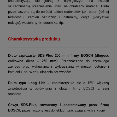
charakteryzują się jedną z największych na świecie
skutecznością przeniesienia udaru na obrabiany materiał. Dłuta
przeznaczone są do obróbki takich materiałów jak: beton (różnej
twardości), kamień sztuczny i naturalny, cegła (wszystkie
rodzaje), wapień, tynk, ceramika, itp.
Charakterystyka produktu
Dłuto szpiczaste SDS-Plus 250 mm firmy BOSCH (długość
całkowita dłuta – 250 mm).
Przeznaczone do szerokiego
zakresu prac wykuwania i wykruszania w murze, betonie i
kamieniu, np. w celu ułożenia przewodów.
Dłuto typu Long Life
–
charakteryzuje się o 15% większą
żywotnością w porównaniu z dłutami firmy BOSCH z serii
standard.
Chwyt SDS-Plus, stworzony i opatentowany przez firmę
BOSCH,
przeznaczony jest do lekkich prac związanych z kuciem.