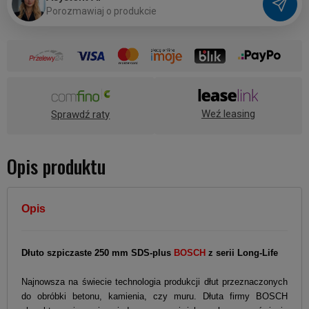
P
o
r
o
z
m
a
w
i
a
j
o
p
r
o
d
u
k
c
i
e
Weź leasing
Sprawdź raty
Opis produktu
Opis
Dłuto szpiczaste 250 mm SDS-plus
BOSCH
z serii Long-Life
Najnowsza na świecie technologia produkcji dłut przeznaczonych
do obróbki betonu, kamienia, czy muru. Dłuta firmy BOSCH