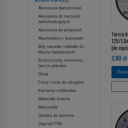
BOSCH OSPRZĘT
Akcesoria diamentowe
Akcesoria do narzędzi
wielofunkcyjnych
Akcesoria do połączeń
Tarcza 
Akumulatory i ładowarki
125/1,
Bity, nasadki i wkładki do
(do cięci
kluczy nasadowych
2,80 zł
Brzeszczoty, otwornice,
tarcze pilarskie
Do k
Dłuta
Frezy i noże do strugów
Kamienie szlifierskie
Materiały ścierne
Mieszadła
Okulary do laserów
Osprzęt FSN