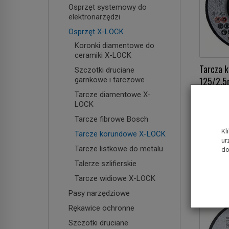
Osprzęt systemowy do
elektronarzędzi
Osprzęt X-LOCK
Koronki diamentowe do
ceramiki X-LOCK
Tarcza k
Szczotki druciane
125/2,
garnkowe i tarczowe
(wypukła
Tarcze diamentowe X-
LOCK
4,00 zł
Tarcze fibrowe Bosch
Kl
Tarcze korundowe X-LOCK
Do k
ur
Tarcze listkowe do metalu
do
Talerze szlifierskie
Tarcze widiowe X-LOCK
Pasy narzędziowe
Rękawice ochronne
Szczotki druciane