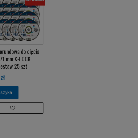
orundowa do cięcia
25/1 mm X-LOCK
estaw 25 szt.
zł
oszyka