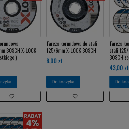
korundowa
Tarcza korundowa do stali
Tarcza ko
0mm BOSCH X-LOCK
125/6mm X-LOCK BOSCH
stali 125
stkiego!)
BOSCH zes
8,00 zł
43,00 zł
oszyka
Do koszyka
Do kos