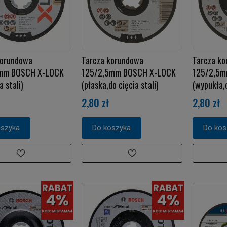
korundowa
Tarcza korundowa
Tarcza k
0mm BOSCH X-LOCK
125/2,5mm BOSCH X-LOCK
125/2,5m
a stali)
(płaska,do cięcia stali)
(wypukła,d
2,80 zł
2,80 zł
oszyka
Do koszyka
Do kos