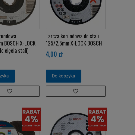
orundowa
Tarcza korundowa do stali
m BOSCH X-LOCK
125/2,5mm X-LOCK BOSCH
o cięcia stali)
4,00 zł
zyka
Do koszyka