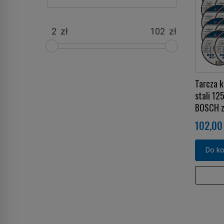
zł
zł
Tarcza k
stali 1
BOSCH z
102,00 
Do k