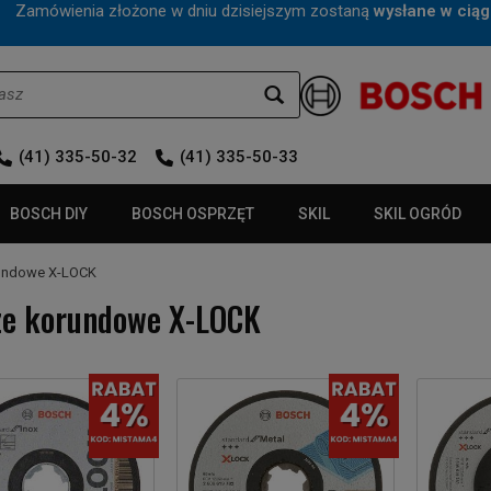
mówienia złożone w dniu dzisiejszym zostaną
wysłane w ciąg
(41) 335-50-32
(41) 335-50-33
BOSCH DIY
BOSCH OSPRZĘT
SKIL
SKIL OGRÓD
rundowe X-LOCK
ze korundowe X-LOCK