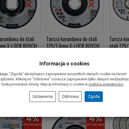
orundowa do stali
Tarcza korundowa do stali
Tarcza ko
5mm X-LOCK BOSCH
125/1,6mm X-LOCK BOSCH
stali 125
)
BOSCH
4,20 zł
4,40 zł
Informacja o cookies
ikając “Zgoda” akceptujesz zapisywanie wszystkich danych cookie na twoim
oszyka
Do koszyka
Do kos
ządzeniu. Kliknięcie “Odmowa” oznacza zapisywanie tylko danych niezbędny
 funkcjonowania strony. Więcej informacji o cookie w
polityce prywatności
.
Ustawienia
Odmowa
Zgoda