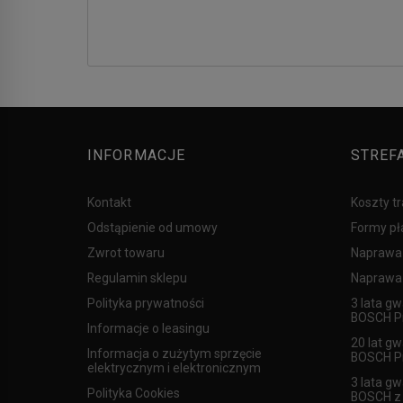
INFORMACJE
STREF
Kontakt
Koszty t
Odstąpienie od umowy
Formy pł
Zwrot towaru
Naprawa
Regulamin sklepu
Naprawa 
Polityka prywatności
3 lata gw
BOSCH Pr
Informacje o leasingu
20 lat gw
Informacja o zużytym sprzęcie
BOSCH Pr
elektrycznym i elektronicznym
3 lata gw
Polityka Cookies
BOSCH z l