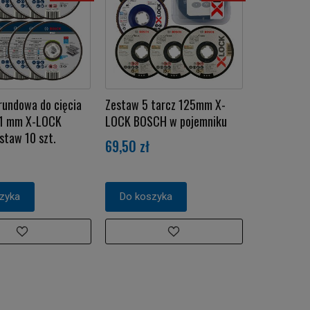
rundowa do cięcia
Zestaw 5 tarcz 125mm X-
/1 mm X-LOCK
LOCK BOSCH w pojemniku
taw 10 szt.
69,50 zł
zyka
Do koszyka