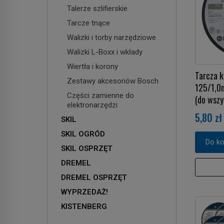
Talerze szlifierskie
Tarcze tnące
Walizki i torby narzędziowe
Walizki L-Boxx i wkłady
Wiertła i korony
Tarcza 
Zestawy akcesoriów Bosch
125/1,
Części zamienne do
(do wszy
elektronarzędzi
5,80 zł
SKIL
SKIL OGRÓD
Do k
SKIL OSPRZĘT
DREMEL
DREMEL OSPRZĘT
WYPRZEDAŻ!
KISTENBERG