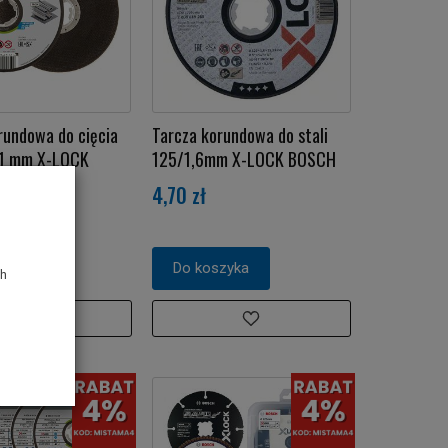
rundowa do cięcia
Tarcza korundowa do stali
/1 mm X-LOCK
125/1,6mm X-LOCK BOSCH
4,70 zł
zyka
Do koszyka
ch