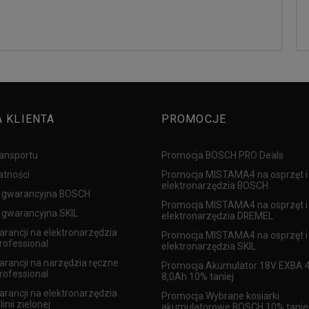
A KLIENTA
PROMOCJE
ransportu
Promocja BOSCH PRO Deals
atności
Promocja MISTAMA4 na osprzęt i
elektronarzędzia BOSCH
 gwarancyjna BOSCH
Promocja MISTAMA4 na osprzęt i
gwarancyjna SKIL
elektronarzędzia DREMEL
arancji na elektronarzędzia
Promocja MISTAMA4 na osprzęt i
ofessional
elektronarzędzia SKIL
arancji na narzędzia ręczne
Promocja Akumulator 18V EXBA 4
ofessional
8,0Ah 10% taniej
arancji na elektronarzędzia
Promocja Wybrane kosiarki
inii zielonej
akumulatorowe BOSCH 10% tanie