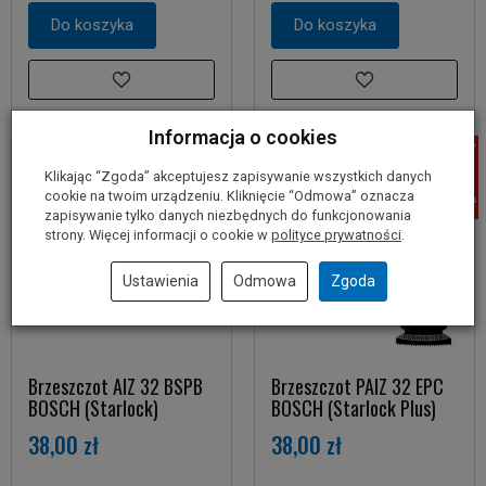
Do koszyka
Do koszyka
Informacja o cookies
Klikając “Zgoda” akceptujesz zapisywanie wszystkich danych
cookie na twoim urządzeniu. Kliknięcie “Odmowa” oznacza
zapisywanie tylko danych niezbędnych do funkcjonowania
strony. Więcej informacji o cookie w
polityce prywatności
.
Ustawienia
Odmowa
Zgoda
Brzeszczot AIZ 32 BSPB
Brzeszczot PAIZ 32 EPC
BOSCH (Starlock)
BOSCH (Starlock Plus)
38,00 zł
38,00 zł