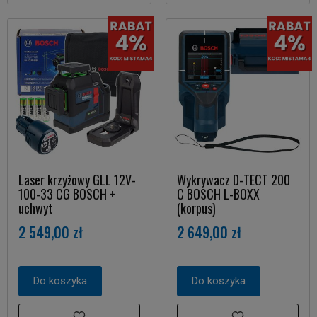
Laser krzyżowy GLL 12V-
Wykrywacz D-TECT 200
100-33 CG BOSCH +
C BOSCH L-BOXX
uchwyt
(korpus)
2 549,00 zł
2 649,00 zł
Do koszyka
Do koszyka