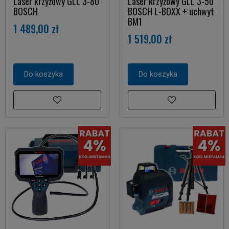
Laser krzyżowy GLL 3-80
Laser krzyżowy GLL 3-50
BOSCH
BOSCH L-BOXX + uchwyt
BM1
1 489,00 zł
1 519,00 zł
Do koszyka
Do koszyka