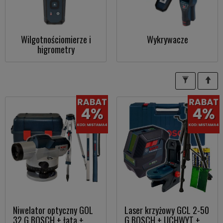
Wilgotnościomierze i
Wykrywacze
higrometry
Niwelator optyczny GOL
Laser krzyżowy GCL 2-50
32 G BOSCH + łata +
G BOSCH + UCHWYT +