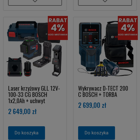
Laser krzyżowy GLL 12V-
Wykrywacz D-TECT 200
100-33 CG BOSCH
C BOSCH + TORBA
1x2,0Ah + uchwyt
2 699,00 zł
2 649,00 zł
Do koszyka
Do koszyka