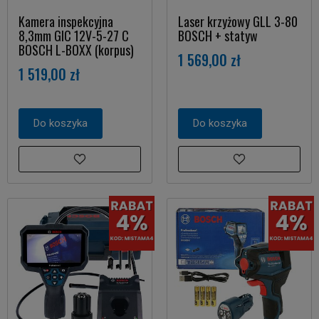
Kamera inspekcyjna
Laser krzyżowy GLL 3-80
8,3mm GIC 12V-5-27 C
BOSCH + statyw
BOSCH L-BOXX (korpus)
1 569,00 zł
1 519,00 zł
Do koszyka
Do koszyka