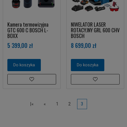
Kamera termowizyjna
NIWELATOR LASER
GTC 600 C BOSCH L-
ROTACYJNY GRL 600 CHV
BOXX
BOSCH
5 399,00 zł
8 699,00 zł
Do koszyka
Do koszyka
|«
«
1
2
3