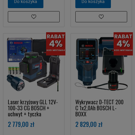
Do koszyka
Do koszyka
Laser krzyżowy GLL 12V-
Wykrywacz D-TECT 200
100-33 CG BOSCH +
C 1x2,0Ah BOSCH L-
uchwyt + tyczka
BOXX
2 779,00 zł
2 829,00 zł