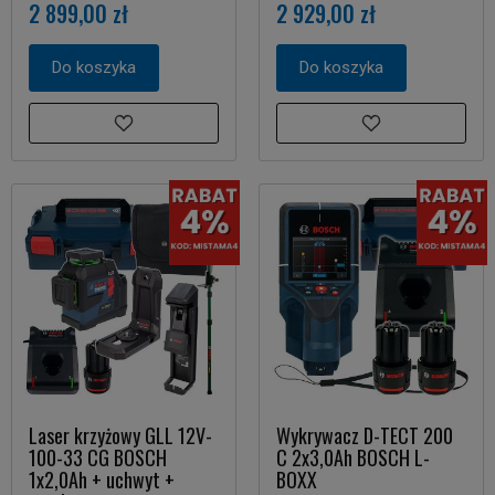
2 899,00 zł
2 929,00 zł
Do koszyka
Do koszyka
Laser krzyżowy GLL 12V-
Wykrywacz D-TECT 200
100-33 CG BOSCH
C 2x3,0Ah BOSCH L-
1x2,0Ah + uchwyt +
BOXX