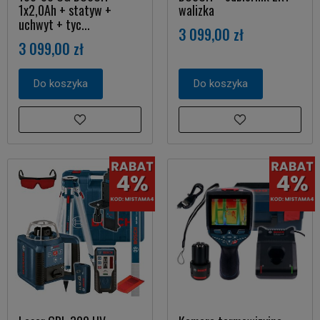
1x2,0Ah + statyw +
walizka
uchwyt + tyc...
3 099,00 zł
3 099,00 zł
Do koszyka
Do koszyka