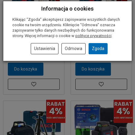
Informacja o cookies
Klikając “Zgoda” akceptujesz zapisywanie wszystkich danych
Laser krzyżowy GLL 3-80
Laser krzyżowy GLL 3-80
cookie na twoim urządzeniu. Kliknięcie “Odmowa” oznacza
BOSCH + kolumna TP320
BOSCH + uchwyt BM1
zapisywanie tylko danych niezbędnych do funkcjonowania
strony. Więcej informacji o cookie w
polityce prywatności
.
1 739,00 zł
1 759,00 zł
Ustawienia
Odmowa
Zgoda
Do koszyka
Do koszyka