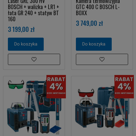
Laser GRL 300 HV
Kamera termowizyjna
BOSCH + walizka + LR1 +
GTC 400 C BOSCH L-
łata GR 240 + statyw BT
BOXX
160
3 749,00 zł
3 199,00 zł
Do koszyka
Do koszyka