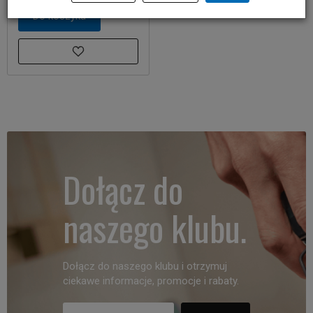
Do koszyka
Dołącz do
naszego klubu.
Dołącz do naszego klubu i otrzymuj
ciekawe informacje, promocje i rabaty.