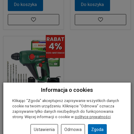
Do koszyka
Do koszyka
Informacja o cookies
Klikając “Zgoda” akceptujesz zapisywanie wszystkich danych
Młotowiertarka
cookie na twoim urządzeniu. Kliknięcie “Odmowa” oznacza
akumulatorowa 12V
zapisywanie tylko danych niezbędnych do funkcjonowania
UNEO BOSCH 2x2,0Ah
strony. Więcej informacji o cookie w
polityce prywatności
.
639,00 zł
Ustawienia
Odmowa
Zgoda