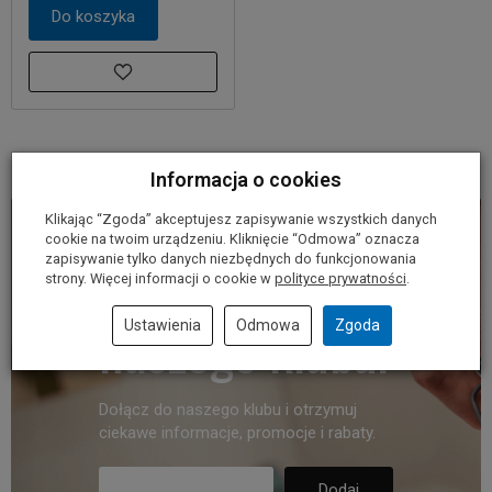
Do koszyka
Informacja o cookies
Klikając “Zgoda” akceptujesz zapisywanie wszystkich danych
cookie na twoim urządzeniu. Kliknięcie “Odmowa” oznacza
Dołącz do
zapisywanie tylko danych niezbędnych do funkcjonowania
strony. Więcej informacji o cookie w
polityce prywatności
.
naszego klubu.
Ustawienia
Odmowa
Zgoda
Dołącz do naszego klubu i otrzymuj
ciekawe informacje, promocje i rabaty.