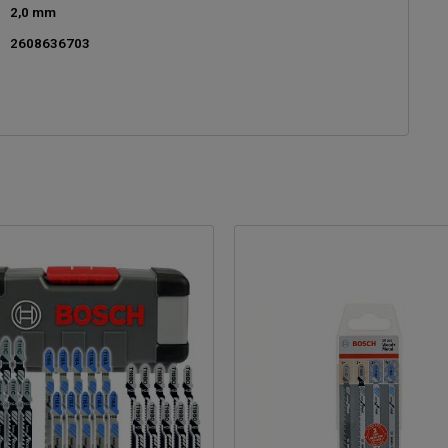
2,0 mm
2608636703