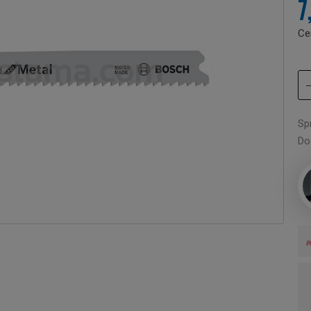
7
Ce
Sp
Do