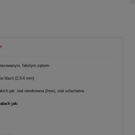
H
 frezowanym, falistym zębom
ie blach (2,5-6 mm)
ich jak: stal nierdzewna (Inox), stal szlachetna
ałach jak: