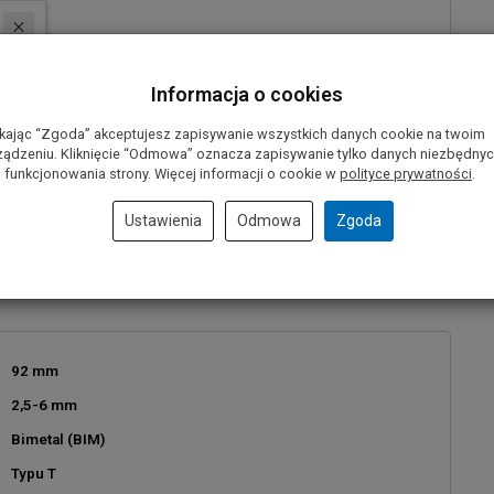
zynarek najbardziej znanych producentów na świecie:
Informacja o cookies
ikając “Zgoda” akceptujesz zapisywanie wszystkich danych cookie na twoim
ządzeniu. Kliknięcie “Odmowa” oznacza zapisywanie tylko danych niezbędny
 funkcjonowania strony. Więcej informacji o cookie w
polityce prywatności
.
ITA, METABO, PARKSIDE, SPIT i inne
Ustawienia
Odmowa
Zgoda
92 mm
2,5-6 mm
Bimetal (BIM)
Typu T