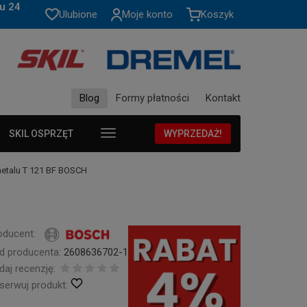
u 24
Ulubione
Moje konto
Koszyk
Blog
Formy płatności
Kontakt
SKIL OSPRZĘT
WYPRZEDAŻ!
etalu T 121 BF BOSCH
oducent:
d producenta:
2608636702-1
daj recenzję:
serwuj produkt: