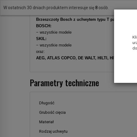
− Profile metalowe do 65 mm
− Materiały zespolone (Sandwich) do 65 mm
W ostatnich 30 dniach produktem interesuje się
8
osób.
Brzeszczoty Bosch z uchwytem typu T pasują do wyr
BOSCH:
− wszystkie modele
Kl
SKIL:
ur
− wszystkie modele
do
oraz:
AEG, ATLAS COPCO, DE WALT, HILTI, HITACHI, MAK
Parametry techniczne
Długość
Grubość cięcia
Materiał
Rodzaj uchwytu