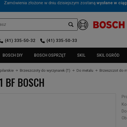
mówienia złożone w dniu dzisiejszym zostaną
wysłane w ciąg
(41) 335-50-32
(41) 335-50-33
BOSCH DIY
BOSCH OSPRZĘT
SKIL
SKIL OGRÓD
pilarskie
Brzeszczoty do wyrzynarek (T)
Do metalu
Brzeszczot do m
21 BF BOSCH
Pr
Ko
Do
Ob