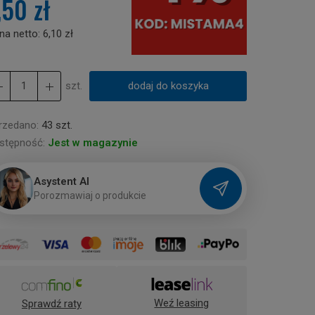
,50 zł
na netto:
6,10 zł
szt.
dodaj do koszyka
rzedano:
43 szt.
stępność:
Jest w magazynie
Asystent AI
P
o
r
o
z
m
a
w
i
a
j
o
p
r
o
d
u
k
c
i
e
Weź leasing
Sprawdź raty