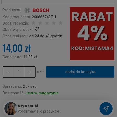
Producent:
Kod producenta:
2608657407-1
Dodaj recenzję:
Obserwuj produkt:
Czas realizacji:
od 24 do 48 godzin
14,00 zł
Cena netto:
11,38 zł
szt.
dodaj do koszyka
Sprzedano:
257 szt.
Dostępność:
Jest w magazynie
Asystent AI
P
o
r
o
z
m
a
w
i
a
j
o
p
r
o
d
u
k
c
i
e