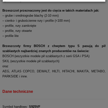
wyburzeniowych w metalu.
Brzeszczot przeznaczony jest do cięcia w takich materiałach jak:
– grube i sredniogrube blachy (2-10 mm)
– cienko- i grubościenne rury i profile (<100 mm)
– profile, rury zamknięte
– profile, rury otwarte
– profile lite
Brzeszczoty firmy BOSCH z chwytem typu S pasują do pił
szablastych najbardziej znanych producentów na świecie:
BOSCH (wszystkie modele pił szablastych z serii GSA i PSA)
SKIL (wszystkie modele pił szablastych)
oraz
AEG, ATLAS COPCO, DEWALT, HILTI, HITACHI, MAKITA, METABO,
PARKSIDE i inne.
Dane techniczne
Symbol handlowy:
S925VF