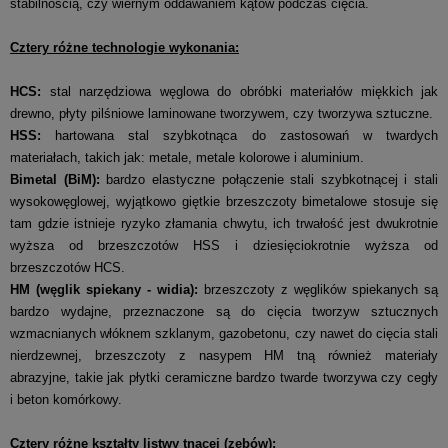
stabilnością, czy wiernym oddawaniem kątów podczas cięcia.
Cztery różne technologie wykonania:
HCS:
stal narzędziowa węglowa do obróbki materiałów miękkich jak
drewno, płyty pilśniowe laminowane tworzywem, czy tworzywa sztuczne.
HSS:
hartowana stal szybkotnąca do zastosowań w twardych
materiałach, takich jak: metale, metale kolorowe i aluminium.
Bimetal (BiM):
bardzo elastyczne połączenie stali szybkotnącej i stali
wysokowęglowej, wyjątkowo giętkie brzeszczoty bimetalowe stosuje się
tam gdzie istnieje ryzyko złamania chwytu, ich trwałość jest dwukrotnie
wyższa od brzeszczotów HSS i dziesięciokrotnie wyższa od
brzeszczotów HCS.
HM (węglik spiekany - widia):
brzeszczoty z węglików spiekanych są
bardzo wydajne, przeznaczone są do cięcia tworzyw sztucznych
wzmacnianych włóknem szklanym, gazobetonu, czy nawet do cięcia stali
nierdzewnej, brzeszczoty z nasypem HM tną również materiały
abrazyjne, takie jak płytki ceramiczne bardzo twarde tworzywa czy cegły
i beton komórkowy.
Cztery różne kształty listwy tnącej (zębów):