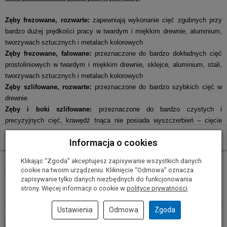
Zęby frezowane, rozwarte:
zapewniają wykonanie cięć zgubnych przy
bardzo dużej prędkości pracy w twardym i miękkim drewnie, aluminium,
tworzywach sztucznych i metalach kolorowych
Zęby frezowane, falowane:
przeznaczone do bardzo dokładnych cięć
prostoliniowych w twardym i miękkim drewnie, sklejce, aluminium, stali,
tworzywach sztucznych i metalach kolorowych
Zęby szlifowane, rozwarte:
przeznaczone do bardzo szybkich cięć w
drewnie
Zęby i boki szlifowane:
przeznaczone do bardzo czystych i
precyzyjnych cięć, krawędź tnąca nie posiada wyszczerbień – cięcie
drewna i wszelkich materiałów drewnopodobnych oraz tworzyw
W ostatnich 30 dniach produktem interesuje się
6
osób.
Informacja o cookies
sztucznych
Klikając “Zgoda” akceptujesz zapisywanie wszystkich danych
cookie na twoim urządzeniu. Kliknięcie “Odmowa” oznacza
Właściwości produktu
zapisywanie tylko danych niezbędnych do funkcjonowania
strony. Więcej informacji o cookie w
polityce prywatności
.
Cechy szczególne:
Komfortowe i bardzo dokładne cięcie bez wysiłku –
Ustawienia
Odmowa
Zgoda
Comfort Cut, elastyczne cięcie blisko powierzchni. Idealne do prac