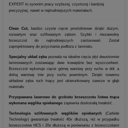
EXPERT to synonim pracy szybszej, czystszej i bardziej
precyzyjnej, nawet w najtrudniejszych materiałach.
Clean Cut,
bardzo czyste cięcie prostoliniowe dzięki dużym,
rozwartym oraz szlifowanym zębom. Szybki i niezawodny
brzeszczot do najtrudniejszych zastosowań.
Został
zaprojektowany do przycinania podłoża z laminatu.
Specjalny układ zęba
pozwala na idealne cięcia płyt dwustronnie
laminowanych zostawiając dwie krawędzie bez wyszczerbień.
Brzeszczot wykonuje cięcie górnej warstwy przy ruchu w dół, a
dolną warstwę tnie przy ruchu powrotnym. Dzięki nowemu
układowi zęba ruch tnący jest ukierunkowany zawsze w głąb
materiału
Przyspawana laserowo do grzbietu brzeszczotu listwa tnąca
wykonana węglika spiekanego
zapewnia doskonałą trwałość .
Technologia szlifowanych węglików
spiekanych
(Carbide
Technology) gwarantuje trwałość 40x dłuższą, niż w przypadku
brzeszczotów HCS i 20x dłuższą w porównaniu z brzeszczotami