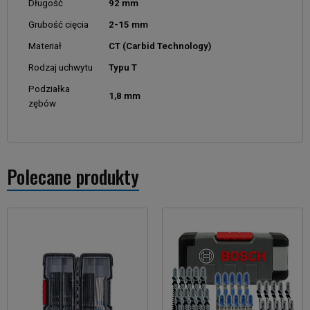
Długość
92 mm
Grubość cięcia
2-15 mm
Materiał
CT (Carbid Technology)
Rodzaj uchwytu
Typu T
Podziałka
1,8 mm
zębów
Polecane produkty