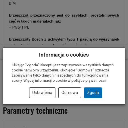
BIM
Brzeszczot przeznaczony jest do szybkich, prostoliniowych
cięć w takich materiałach jak:
− Płyty HPL
Brzeszczoty Bosch z uchwytem typu T pasują do wyrzynarek
najbardziej znanych producentów na świecie:
BOSCH:
W ostatnich 30 dniach produktem interesują się
32
osoby.
Informacja o cookies
− wszystkie modele
SKIL:
Klikając “Zgoda” akceptujesz zapisywanie wszystkich danych
− wszystkie modele
cookie na twoim urządzeniu. Kliknięcie “Odmowa” oznacza
zapisywanie tylko danych niezbędnych do funkcjonowania
oraz:
strony. Więcej informacji o cookie w
polityce prywatności
.
AEG, ATLAS COPCO, DE WALT, HILTI, HITACHI, MAKITA,
METABO, PARKSIDE, SPIT i inne
Ustawienia
Odmowa
Zgoda
Parametry techniczne