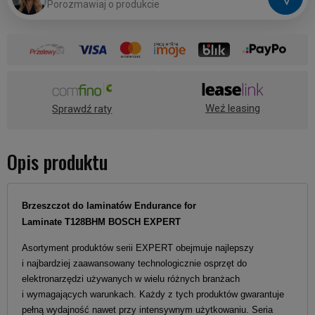
P
o
r
o
z
m
a
w
i
a
j
o
p
r
o
d
u
k
c
i
e
Weź leasing
Sprawdź raty
Opis produktu
Brzeszczot do laminatów
Endurance
for
Laminate
T128BHM
BOSCH EXPERT
Asortyment produktów serii EXPERT obejmuje najlepszy
i najbardziej zaawansowany technologicznie osprzęt do
elektronarzędzi używanych w wielu różnych branżach
i wymagających warunkach. Każdy z tych produktów gwarantuje
pełną wydajność nawet przy intensywnym użytkowaniu. Seria