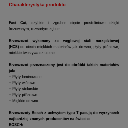
Charakterystyka produktu
Fast Cut,
szybkie i zgrubne cięcie prostoliniowe dzięki
frezowanym, rozwartym zębom
Brzeszczot wykonany ze węglowej stali narzędziowej
(HCS)
do cięcia miękkich materiałów jak drewno, płyty pilśniowe,
miękkie tworzywa sztuczne
Brzeszczot przeznaczony jest do obróbki takich materiałów
jak:
− Płyty laminowane
− Płyty wiórowe
− Płyty stolarskie
− Płyty pilśniowe
− Miękkie drewno
Brzeszczoty Bosch z uchwytem typu T pasują do wyrzynarek
najbardziej znanych producentów na świecie:
BOSCH: