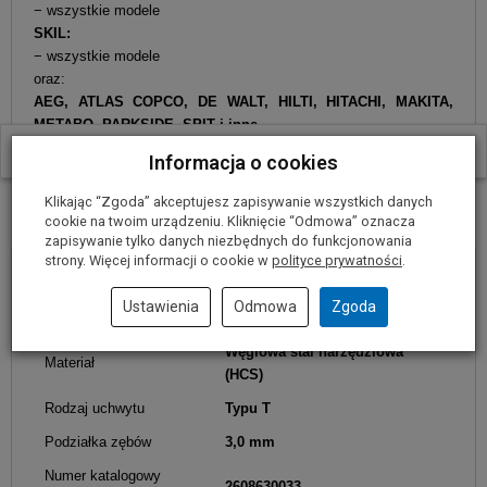
− wszystkie modele
SKIL:
− wszystkie modele
oraz:
AEG, ATLAS COPCO, DE WALT, HILTI, HITACHI, MAKITA,
METABO, PARKSIDE, SPIT i inne
W ostatnich 30 dniach produktem interesują się
34
osoby.
Informacja o cookies
Parametry techniczne
Klikając “Zgoda” akceptujesz zapisywanie wszystkich danych
cookie na twoim urządzeniu. Kliknięcie “Odmowa” oznacza
zapisywanie tylko danych niezbędnych do funkcjonowania
strony. Więcej informacji o cookie w
polityce prywatności
.
Długość
100 mm
Ustawienia
Odmowa
Zgoda
Grubość cięcia
4-50 mm
Węglowa stal narzędziowa
Materiał
(HCS)
Rodzaj uchwytu
Typu T
Podziałka zębów
3,0 mm
Numer katalogowy
2608630033