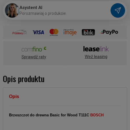
Asystent AI
P
o
r
o
z
m
a
w
i
a
j
o
p
r
o
d
u
k
c
i
e
Weź leasing
Sprawdź raty
Opis produktu
Opis
Brzeszczot do drewna
Basic
for Wood
T111C
BOSCH