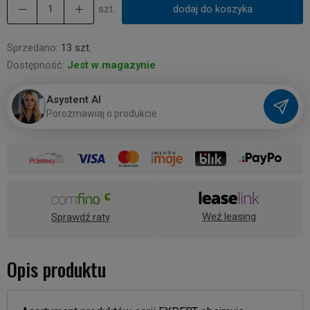
szt.
dodaj do koszyka
Sprzedano:
13 szt.
Dostępność:
Jest w magazynie
Asystent AI
P
o
r
o
z
m
a
w
i
a
j
o
p
r
o
d
u
k
c
i
e
Weź leasing
Sprawdź raty
Opis produktu