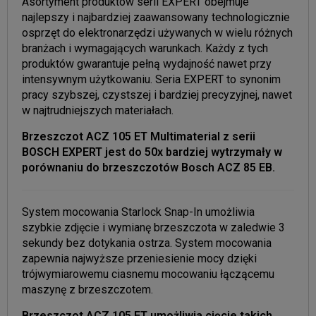
Asortyment produktów serii EXPERT obejmuje
najlepszy i najbardziej zaawansowany technologicznie
osprzęt do elektronarzędzi używanych w wielu różnych
branżach i wymagających warunkach. Każdy z tych
produktów gwarantuje pełną wydajność nawet przy
intensywnym użytkowaniu. Seria EXPERT to synonim
pracy szybszej, czystszej i bardziej precyzyjnej, nawet
w najtrudniejszych materiałach.
Brzeszczot ACZ 105 ET Multimaterial z serii
BOSCH EXPERT jest do 50x bardziej wytrzymały w
porównaniu do brzeszczotów Bosch ACZ 85 EB.
System mocowania Starlock Snap-In umożliwia
szybkie zdjęcie i wymianę brzeszczota w zaledwie 3
sekundy bez dotykania ostrza. System mocowania
zapewnia najwyższe przeniesienie mocy dzięki
trójwymiarowemu ciasnemu mocowaniu łączącemu
maszynę z brzeszczotem.
Brzeszczot ACZ 105 ET umożliwia cięcie takich