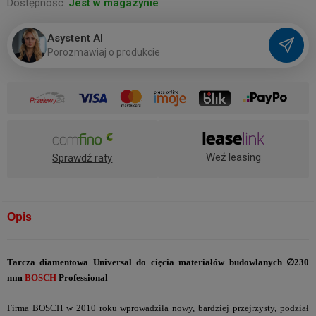
Dostępność:
Jest w magazynie
Asystent AI
P
o
r
o
z
m
a
w
i
a
j
o
p
r
o
d
u
k
c
i
e
Weź leasing
Sprawdź raty
Opis
Tarcza diamentowa Universal do cięcia materiałów budowlanych ∅230
mm
BOSCH
Professional
Firma BOSCH w 2010 roku wprowadziła nowy, bardziej przejrzysty, podział