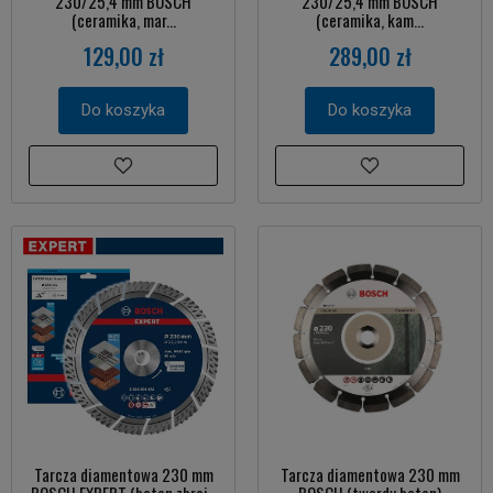
230/25,4 mm BOSCH
230/25,4 mm BOSCH
(ceramika, mar...
(ceramika, kam...
129,00 zł
289,00 zł
Do koszyka
Do koszyka
Tarcza diamentowa 230 mm
Tarcza diamentowa 230 mm
BOSCH EXPERT (beton zbroj...
BOSCH (twardy beton)