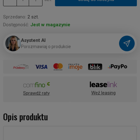
Sprzedano:
2 szt.
Dostępność:
Jest w magazynie
Asystent AI
P
o
r
o
z
m
a
w
i
a
j
o
p
r
o
d
u
k
c
i
e
Weź leasing
Sprawdź raty
Opis produktu