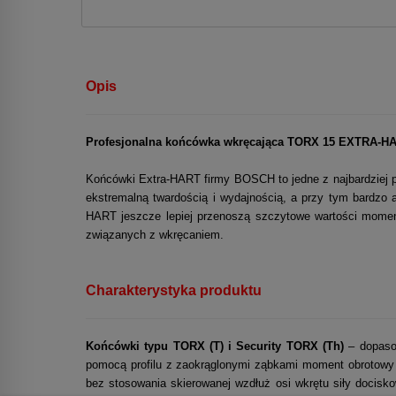
Opis
Profesjonalna końcówka wkręcająca TORX 15 EXTRA-H
Końcówki Extra-HART firmy BOSCH to jedne z najbardziej 
ekstremalną twardością i wydajnością, a przy tym bardzo at
HART jeszcze lepiej przenoszą szczytowe wartości moment
związanych z wkręcaniem.
Charakterystyka produktu
Końcówki typu TORX (T) i Security TORX (Th)
– dopaso
pomocą profilu z zaokrąglonymi ząbkami moment obrotowy 
bez stosowania skierowanej wzdłuż osi wkrętu siły docis