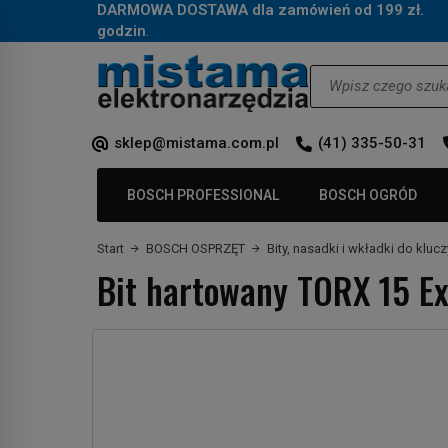
DARMOWA DOSTAWA dla zamówień od 199 zł.
Za
godzin
.
Wyszukaj
sklep@mistama.com.pl
(41) 335-50-31
BOSCH PROFESSIONAL
BOSCH OGRÓD
Start
BOSCH OSPRZĘT
Bity, nasadki i wkładki do klu
Bit hartowany TORX 15 E