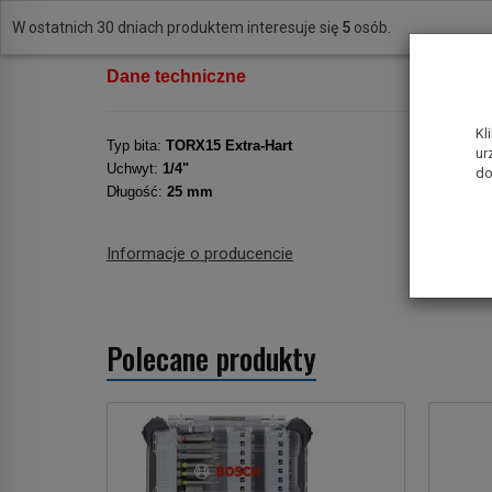
TORX posiadają dodatkowo systemowy otwór w głowicy koń
W ostatnich 30 dniach produktem interesuje się
5
osób.
Dane techniczne
Kl
Typ bita:
TORX15 Extra-Hart
ur
Uchwyt:
1/4"
do
Długość:
25 mm
Informacje o producencie
Polecane produkty