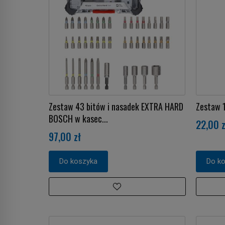
Zestaw 43 bitów i nasadek EXTRA HARD
Zestaw 
BOSCH w kasec...
22,00 z
97,00 zł
Do koszyka
Do k