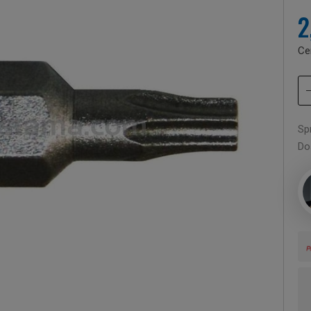
2
Ce
Sp
Do