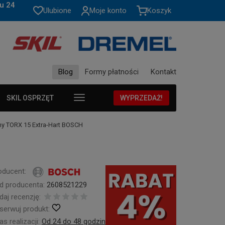
u 24
Ulubione
Moje konto
Koszyk
Blog
Formy płatności
Kontakt
SKIL OSPRZĘT
WYPRZEDAŻ!
ny TORX 15 Extra-Hart BOSCH
oducent:
d producenta:
2608521229
daj recenzję:
serwuj produkt:
s realizacji:
Od 24 do 48 godzin