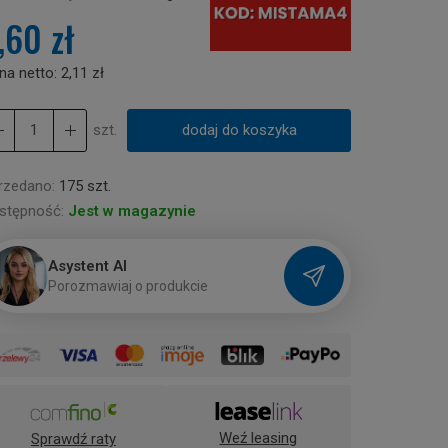
,60 zł
na netto:
2,11 zł
szt.
dodaj do koszyka
rzedano:
175 szt.
stępność:
Jest w magazynie
Asystent AI
P
o
r
o
z
m
a
w
i
a
j
o
p
r
o
d
u
k
c
i
e
Weź leasing
Sprawdź raty