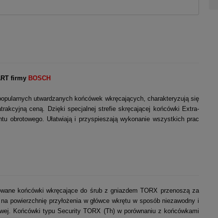
ART firmy
BOSCH
popularnych utwardzanych końcówek wkręcających, charakteryzują się
rakcyjną ceną. Dzięki specjalnej strefie skręcającej końcówki Extra-
u obrotowego. Ułatwiają i przyspieszają wykonanie wszystkich prac
wane końcówki wkręcające do śrub z gniazdem TORX przenoszą za
na powierzchnię przyłożenia w główce wkrętu w sposób niezawodny i
kowej. Końcówki typu Security TORX (Th) w porównaniu z końcówkami