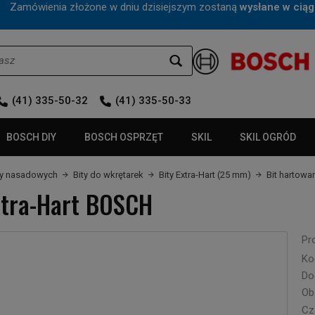
mówienia złożone w dniu dzisiejszym zostaną
wysłane w ciąg
(41) 335-50-32
(41) 335-50-33
BOSCH DIY
BOSCH OSPRZĘT
SKIL
SKIL OGRÓD
czy nasadowych
Bity do wkrętarek
Bity Extra-Hart (25 mm)
Bit hartowa
xtra-Hart BOSCH
Pr
Ko
Do
Ob
Cza