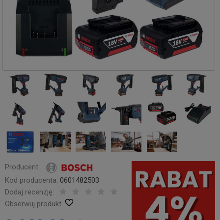
Producent:
Kod producenta:
0601482503
Dodaj recenzję:
Obserwuj produkt: