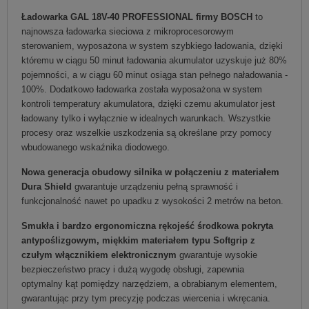
Ładowarka GAL 18V-40 PROFESSIONAL firmy BOSCH
to
najnowsza ładowarka sieciowa z mikroprocesorowym
sterowaniem, wyposażona w system szybkiego ładowania, dzięki
któremu w ciągu 50 minut ładowania akumulator uzyskuje już 80%
pojemności, a w ciągu 60 minut osiąga stan pełnego naładowania -
100%. Dodatkowo ładowarka została wyposażona w system
kontroli temperatury akumulatora, dzięki czemu akumulator jest
ładowany tylko i wyłącznie w idealnych warunkach. Wszystkie
procesy oraz wszelkie uszkodzenia są określane przy pomocy
wbudowanego wskaźnika diodowego.
Nowa generacja obudowy silnika w połączeniu z materiałem
Dura Shield
gwarantuje urządzeniu pełną sprawność i
funkcjonalność nawet po upadku z wysokości 2 metrów na beton.
Smukła i bardzo ergonomiczna rękojeść środkowa pokryta
antypoślizgowym, miękkim materiałem typu Softgrip z
czułym włącznikiem elektronicznym
gwarantuje wysokie
bezpieczeństwo pracy i dużą wygodę obsługi, zapewnia
optymalny kąt pomiędzy narzędziem, a obrabianym elementem,
gwarantując przy tym precyzję podczas wiercenia i wkręcania.