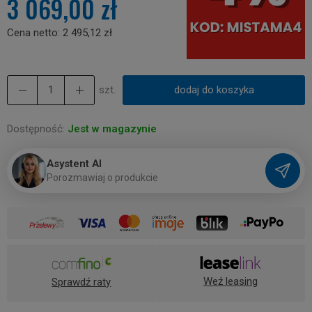
3 069,00 zł
Cena netto:
2 495,12 zł
szt.
dodaj do koszyka
Dostępność:
Jest w magazynie
Asystent AI
P
o
r
o
z
m
a
w
i
a
j
o
p
r
o
d
u
k
c
i
e
Weź leasing
Sprawdź raty