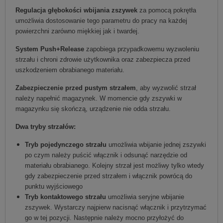
Regulacja głębokości wbijania zszywek
za pomocą pokrętła
umożliwia dostosowanie tego parametru do pracy na każdej
powierzchni zarówno miękkiej jak i twardej.
System Push+Release
zapobiega przypadkowemu wyzwoleniu
strzału i chroni zdrowie użytkownika oraz zabezpiecza przed
uszkodzeniem obrabianego materiału.
Zabezpieczenie przed pustym strzałem
, aby wyzwolić strzał
należy napełnić magazynek. W momencie gdy zszywki w
magazynku się skończą, urządzenie nie odda strzału.
Dwa tryby strzałów:
Tryb pojedynczego strzału
umożliwia wbijanie jednej zszywki
po czym należy puścić włącznik i odsunąć narzędzie od
materiału obrabianego. Kolejny strzał jest możliwy tylko wtedy
gdy zabezpieczenie przed strzałem i włącznik powrócą do
punktu wyjściowego
Tryb kontaktowego strzału
umożliwia seryjne wbijanie
zszywek. Wystarczy najpierw nacisnąć włącznik i przytrzymać
go w tej pozycji. Następnie należy mocno przyłożyć do