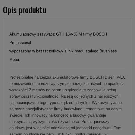
Opis produktu
Akumulatorowy zszywacz GTH 18V-38 M firmy BOSCH
Professional
wyposażony w bezszczotkowy silnik prądu stałego Brushless
Motor.
Profesjonalne narzędzia akumulatorowe firmy BOSCH z serii V-EC
to niezawodne i bardzo wytrzymałe narzędzia, nawet po upadku z
wysokości 2 metrów na beton urządzenia te zachowują pełną
sprawności i funkcjonalność. Należą do jednych z najlepszych i
najmocniejszych tego typu urządzeń na rynku. Wykorzystywane
są przez specjalistyczne firmy budowlane i remontowe na całym
świecie. Ich innowacyjna koncepcja budowy gwarantuje
maksymalną wytrzymałość i żywotność. Po raz pierwszy
obudowa jest w całości oddzielona od jednostki napędowej. Tym
samym obudowa nie pełni już funkcji podtrzymującej i w