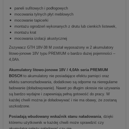
paneli sufitowych i podłogowych
mocowania tylnych płyt meblowych
mocowanie tapicerki
montażu ogrodzeń wykonanych z drutu lub cienkich listewek,
montażu krat
mocowania izolacji akustycznej
Zszywacz GTH 18V-38 M został wyposażony w 2 akumulatory
litowo-jonowe 18V typu PREMIUM o bardzo dużej pojemności –
4,0Ah.
Akumulatory litowo-jonowe 18V / 4,0Ah seria PREMIUM
BOSCH
to akumulatory nie posiadające efektu pamięci oraz
efektu samorozładowania, dodatkowo są odporne na nieregularne
ładowanie (doładowywanie). Nawet po długim okresie nie używania
są bardzo wydajne i zapewniają pełną gotowość do pracy. W
każdej chwili można je doładowywać i nie ma obawy, że zostaną
uszkodzone.
Posiadają wbudowany wskaźnik stanu naładowania
, dzięki
któremu użytkownik w każdej chwili może sprawdzić czy
akumulator należy naładować czy nie.