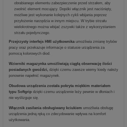
obrabianego elementu zabezpieczenie przed strzałem, aby
zwolnić element mocujący. Dopóki włącznik jest naciśnięty,
możliwe jest wykonanie kolejnych cykli wbijania poprzez
przyłożenie narzędzia w innym miejscu. W trybie strzału
wielokrotnego można wbijać zszywki także z wykorzystaniem
strzału pojedynczego.
Przejrzysty interfejs HMI użytkownika
umożliwia zmianę trybów
pracy oraz przekazuje informacje o statusie urządzenia za
pomocą kolorowych diod.
Wzierniki magazynka umożliwiają ciągłą obserwację ilości
posiadanych gwoździ,
dzięki czemu zawsze wiemy kiedy należy
ponownie napełnić magazynek.
Obudowa urządzenia została pokryta miękkim materiałem
typu Softgrip
dzięki czemu urządzenie leży pewnie w dłoniach i
nie wyślizguje się.
Włącznik zasilania obsługiwany kciukiem
umożliwia obsługę
urządzenia jedną ręką co zdecydowanie wpływa na komfort
użytkowania.