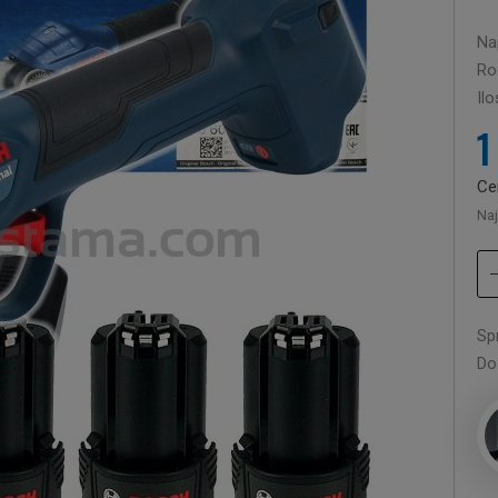
Nap
Rod
Il
1
Ce
Naj
Sp
Do