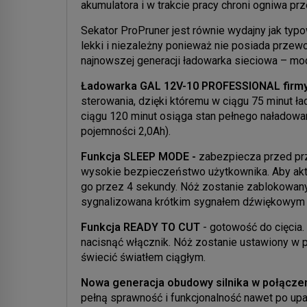
akumulatora i w trakcie pracy chroni ogniwa p
Sekator ProPruner jest równie wydajny jak typo
lekki i niezależny ponieważ nie posiada przew
najnowszej generacji ładowarka sieciowa –
Ładowarka GAL 12V-10 PROFESSIONAL fir
sterowania, dzięki któremu w ciągu 75 minut ł
ciągu 120 minut osiąga stan pełnego naładowa
pojemności 2,0Ah).
Funkcja SLEEP MODE -
zabezpiecza przed pr
wysokie bezpieczeństwo użytkownika. Aby akt
go przez 4 sekundy. Nóż zostanie zablokowany 
sygnalizowana krótkim sygnałem dźwiękowym i
Funkcja READY TO CUT
- gotowość do cięcia.
nacisnąć włącznik. Nóż zostanie ustawiony w p
świecić światłem ciągłym.
Nowa generacja obudowy silnika w połączen
pełną sprawność i funkcjonalność nawet po up