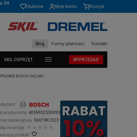
u 24
Ulubione
Moje konto
Koszyk
Blog
Formy płatności
Kontakt
SKIL OSPRZĘT
WYPRZEDAŻ!
O PRUNER BOSCH 3x3,0Ah
oducent:
d producenta:
4059952530093
mer katalogowy:
06019K1023
daj recenzję:
serwuj produkt: