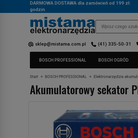
DARMOWA DOSTAWA dla zamówień od 199 zł.
Za
godzin
.
Wyszukaj
sklep@mistama.com.pl
(41) 335-50-31
BOSCH PROFESSIONAL
BOSCH OGRÓD
Start
BOSCH PROFESSIONAL
Elektronarzędzia akumu
Akumulatorowy sekator 