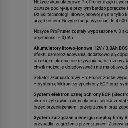
Nożyce akumulatorowe ProPruner dzięki swoim 
zawsze pod rękę, a przy tym bardzo poręczne i
Dzięki technologii litowo-jonowej są nie tylk
urządzeniem. Nożyce mogą wykonać do 4.500 c
Nożyce ProPruner zostały wyposażone w 3 ak
pojemności – 3,0Ah.
Akumulatory litowo-jonowe 12V / 3,0Ah B
efektu samorozładowania, dodatkowo są odpor
po długim okresie nie używania są bardzo wyda
chwili można je doładowywać i nie ma obawy, 
Sekator akumulatorowy ProPruner został wyp
– system elektronicznej ochrony ECP oraz sys
System elektronicznej ochrony ECP (Electro
okres użytkowania akumulatora i silnika został w
przed przeciążeniem i przegrzaniem oraz zap
System zarządzania energią cieplną firmy
przypadku zagrożenia przegrzaniem. Zapewnia