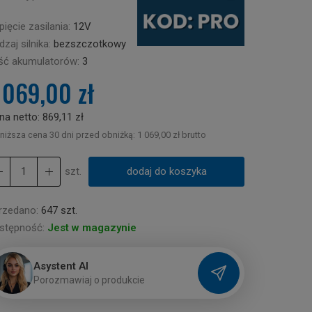
ięcie zasilania:
12V
zaj silnika:
bezszczotkowy
ość akumulatorów:
3
 069,00 zł
na netto:
869,11 zł
niższa cena 30 dni przed obniżką:
1 069,00 zł brutto
szt.
dodaj do koszyka
rzedano:
647 szt.
stępność:
Jest w magazynie
Asystent AI
P
o
r
o
z
m
a
w
i
a
j
o
p
r
o
d
u
k
c
i
e