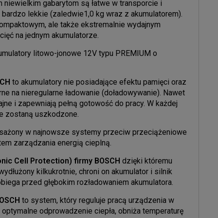
niewielkim gabarytom są łatwe w transporcie i
 bardzo lekkie (zaledwie1,0 kg wraz z akumulatorem).
o kompaktowym, ale także ekstremalnie wydajnym
ięć na jednym akumulatorze.
umulatory litowo-jonowe 12V typu PREMIUM o
OSCH
to akumulatory nie posiadające efektu pamięci oraz
ne na nieregularne ładowanie (doładowywanie). Nawet
jne i zapewniają pełną gotowość do pracy. W każdej
że zostaną uszkodzone.
osażony w najnowsze systemy przeciw przeciążeniowe
tem zarządzania energią cieplną.
nic Cell Protection) firmy BOSCH
dzięki któremu
ydłużony kilkukrotnie, chroni on akumulator i silnik
obiega przed głębokim rozładowaniem akumulatora.
 BOSCH
to system, który reguluje pracą urządzenia w
 optymalne odprowadzenie ciepła, obniża temperaturę