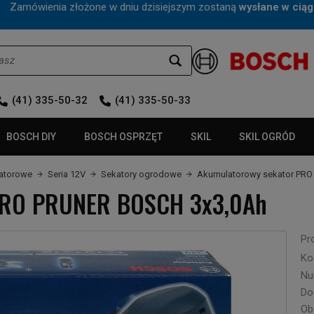
mówienia złożone w dniu dzisiejszym zostaną
wysłane w ciąg
(41) 335-50-32
(41) 335-50-33
BOSCH DIY
BOSCH OSPRZĘT
SKIL
SKIL OGRÓD
latorowe
Seria 12V
Sekatory ogrodowe
Akumulatorowy sekator PR
PRO PRUNER BOSCH 3x3,0Ah
Pr
Ko
Nu
Do
Ob