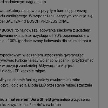
rzed nadmiernym nagrzaniem.
we sekatory sieciowe, a przy tym bardziej poręczny,
odu zasilającego. W wyposażeniu seryjnym znajduje się
 model GAL 12V-10 BOSCH PROFESSIONAL.
my BOSCH
to najnowsza ładowarka sieciowa z układem
adowania akumulator uzyskuje już 80% pojemności, a w
nia - 100% (podane czasy ładowania dla akumulatora o
zypadkowym włączeniem urządzenia gwarantując
ywować funkcję należy wcisnąć włącznik i przytrzymać
w pozycji zamkniętej. Aktywacja funkcji jest
 dioda LED zacznie migać.
 Aby uruchomić funkcję należy dwukrotnie krótko
ozycji do cięcia. Dioda LED przestanie migać i zacznie
iu z materiałem Dura Shield
gwarantuje urządzeniu
adku z wysokości 2 metrów na beton.