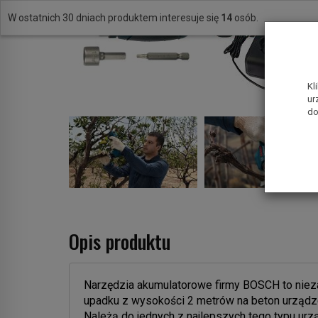
W ostatnich 30 dniach produktem interesuje się
14
osób.
Kl
ur
do
Opis produktu
Narzędzia akumulatorowe firmy BOSCH to niez
upadku z wysokości 2 metrów na beton urządze
Należą do jednych z najlepszych tego typu ur