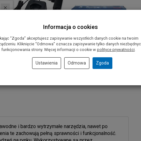
Informacja o cookies
ikając “Zgoda” akceptujesz zapisywanie wszystkich danych cookie na twoim
ządzeniu. Kliknięcie “Odmowa” oznacza zapisywanie tylko danych niezbędny
 funkcjonowania strony. Więcej informacji o cookie w
polityce prywatności
.
Ustawienia
Odmowa
Zgoda
awodne i bardzo wytrzymałe narzędzia, nawet po
nia te zachowują pełną sprawności i funkcjonalność.
ządzeń na rynku. Wykorzystywane są przez