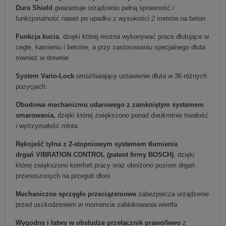
Dura Shield
gwarantuje urządzeniu pełną sprawność i
funkcjonalność nawet po upadku z wysokości 2 metrów na beton
Funkcja kucia
, dzięki której można wykonywać prace dłutujące w
cegle, kamieniu i betonie, a przy zastosowaniu specjalnego dłuta
również w drewnie
System Vario-Lock
umożliwiający ustawienie dłuta w 36 różnych
pozycjach.
Obudowa mechanizmu udarowego z zamkniętym systemem
smarowania,
dzięki której zwiększono ponad dwukrotnie trwałość
i wytrzymałość młota
Rękojeść tylna z 2-stopniowym systemem tłumienia
drgań
VIBRATION CONTROL
(patent firmy BOSCH)
, dzięki
której zwiększono komfort pracy oraz obniżono poziom drgań
przenoszonych na przegub dłoni
Mechaniczne sprzęgło przeciążeniowe
zabezpiecza urządzenie
przed uszkodzeniem w momencie zablokowania wiertła
Wygodny i łatwy w obsłudze przełącznik prawo/lewo
z