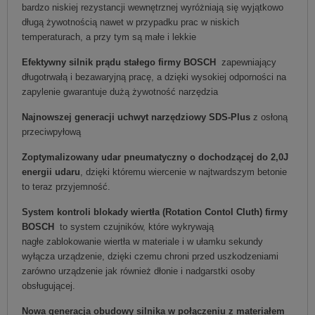
bardzo niskiej rezystancji wewnętrznej wyróżniają się wyjątkowo
długą żywotnością nawet w przypadku prac w niskich
temperaturach, a przy tym są małe i lekkie
Efektywny silnik prądu stałego firmy BOSCH
zapewniający
długotrwałą i bezawaryjną pracę, a dzięki wysokiej odporności na
zapylenie gwarantuje dużą żywotność narzędzia
Najnowszej generacji uchwyt narzędziowy SDS-Plus
z osłoną
przeciwpyłową
Zoptymalizowany udar pneumatyczny o dochodzącej do 2,0J
energii udaru
, dzięki któremu wiercenie w najtwardszym betonie
to teraz przyjemność.
System kontroli blokady wiertła (Rotation Contol Cluth) firmy
BOSCH
to system czujników, które wykrywają
nagłe zablokowanie wiertła w materiale i w ułamku sekundy
wyłącza urządzenie, dzięki czemu chroni przed uszkodzeniami
zarówno urządzenie jak również dłonie i nadgarstki osoby
obsługującej.
Nowa generacja obudowy silnika w połączeniu z materiałem