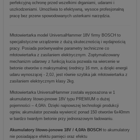
perfekcyjną ochronę przed wszelkimi drganiami, udarami i
uszkodzeniami. Umożliwia to efektywną, wysoce profesjonalną
pracę bez przerw spowodowanych usterkami narzędzia.
Młotowiertarka model UniversalHammer 18V firmy BOSCH to
specjalistyczne urządzenie z dużą skutecznością i wydajnością
pracy. Posiada porównywalne parametry techniczne co
młotowiertarka z zasilaniem elektrycznym. Zoptymalizowany
mechanizm udarowy z funkcją kucia pozwala na wiercenie w
betonie otworów o maksymalnej średnicy 16 mm, a dzięki energii
udaru wynoszącej - 2,0J, jest równie szybka jak młotowiertarka z
zasilaniem elektrycznym klasy 2kg.
Młotowiertarka UniversalHammer została wyposażona w 1
akumulatory litowo-jonowe 18V typu PREMIUM o dużej
pojemności – 4,0Ah. Dzięki najnowszej technologii produkcji
ogniw, akumulator pozwala wywiercić ponad 150 otworów 6x40mm
w bardzo twardym betonie przy jednorazowym ładowaniu.
Akumulatory litowo-jonowe 18V / 4,0Ah BOSCH
to akumulatory
nie posiadające efektu pamięci oraz efektu