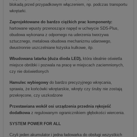
blokadą przed przypadkowym włączeniem, np. podczas transportu
wkrętarki.
Zaprojektowane do bardzo ciężkich prac komponenty:
hartowane wpusty przenoszące napęd w uchwycie SDS-Plus,
obudowa wykonana z odpornego na uderzenia tworzywa
sztucznego, metalowa obudowa mechanizmu udarowego,
dwustronnie uszczelniane łożyska kulkowe, itp.
Wbudowana latarka (duża dioda LED),
która idealnie oświetla
miejsce obróbki i pozwala na pracę w miejscach zaciemnionych,
czy nie doświetlonych
Hamulec wybiegowy
do bardzo precyzyjnego wkręcania,
sprawia, że końcówki wkrętarskie, wkręty czy śruby nie zostają
przekręcone, czy uszkodzone
Przestawiana wokół osi urządzenia przednia rękojeść
dodatkowa
z regulowanym ogranicznikiem głębokości wiercenia.
SYSTEM POWER FOR ALL
Czyli jeden akumulator i jedna ładowarka do obsługi wszystkich