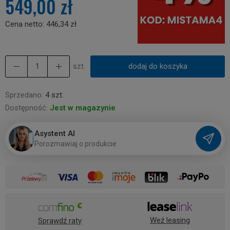
549,00 zł
Cena netto:
446,34 zł
szt.
dodaj do koszyka
Sprzedano:
4 szt.
Dostępność:
Jest w magazynie
Asystent AI
P
o
r
o
z
m
a
w
i
a
j
o
p
r
o
d
u
k
c
i
e
Weź leasing
Sprawdź raty