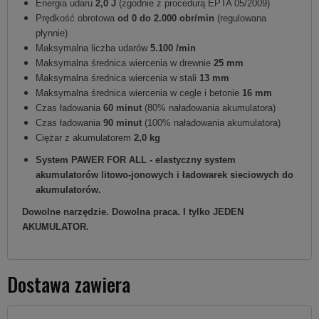
Energia udaru
2,0 J
(zgodnie z procedurą EPTA 05/2009)
Prędkość obrotowa
od 0 do 2.000 obr/min
(regulowana
płynnie)
Maksymalna liczba udarów
5.100 /min
Maksymalna średnica wiercenia w drewnie
25 mm
Maksymalna średnica wiercenia w stali
13 mm
Maksymalna średnica wiercenia w cegle i betonie
16 mm
Czas ładowania
60 minut
(80% naładowania akumulatora)
Czas ładowania
90 minut
(100% naładowania akumulatora)
Ciężar z akumulatorem
2,0 kg
System PAWER FOR ALL - elastyczny system
akumulatorów litowo-jonowych i ładowarek sieciowych do
akumulatorów.
Dowolne narzędzie. Dowolna praca. I tylko JEDEN
AKUMULATOR.
Dostawa zawiera