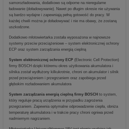
samorozładowania, dodatkowo są odporne na nieregularne
ładowanie (doładowywanie). Nawet po długim okresie nie używania
są bardzo wydajne i zapewniają pełną gotowość do pracy. W
każdej chwili można je doładowywać i nie ma obawy, że zostaną
uszkodzone.
Dodatkowo młotowiertarka została wyposażona w najnowsze
systemy przeciw przeciążeniowe – system elektronicznej ochrony
ECP oraz system zarządzania energią cieplną
System elektronicznej ochrony ECP
(Electronic Cell Protection)
firmy BOSCH dzięki któremu okres użytkowania akumulatora i
silnika został wydłużony kilkukrotnie, chroni on akumulator i silnik
przed przeciążeniem i przegrzaniem oraz zapobiega przed
głębokim rozładowaniem akumulatora
System zarządzania energią cieplną firmy BOSCH
to system,
który reguluje pracą urządzenia w przypadku zagrożenia
przegrzaniem. Zapewnia optymalne odprowadzenie ciepła, obniża
temperaturę akumulatora i w trakcie pracy chroni ogniwa przed
nadmiernym nagrzaniem.
Młotowiertarka UniversalHammer 18V jest równie wydajna jak