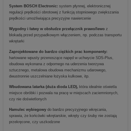
System BOSCH Electronic:
system płynnej, elektronicznej
regulacji prędkości obrotowej z funkcją stopniowego zwiększania
prędkości umożliwiająca precyzyjne nawiercenie
Wygodny i łatwy w obsłudze przełącznik prawo/lewo
z
blokadą przed przypadkowym włączeniem, np. podczas transportu
wkrętarki
Zaprojektowane do bardzo ciężkich prac komponenty:
hartowane wpusty przenoszące napęd w uchwycie SDS-Plus,
obudowa wykonana z odpornego na uderzenia tworzywa
sztucznego, metalowa obudowa mechanizmu udarowego,
dwustronnie uszczelniane łożyska kulkowe, itp.
Wbudowana latarka (duża dioda LED),
która idealnie oświetla
miejsce obróbki i pozwala na pracę w miejscach zaciemnionych,
czy nie doświetlonych
Hamulec wybiegowy
do bardzo precyzyjnego wkręcania,
sprawia, że końcówki wkrętarskie, wkręty czy śruby nie zostają
przekręcone, czy uszkodzone