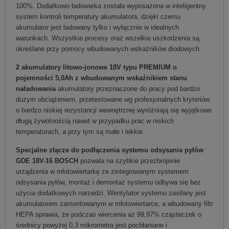
100%. Dodatkowo ładowarka została wyposażona w inteligentny
system kontroli temperatury akumulatora, dzięki czemu
akumulator jest ładowany tylko i wyłącznie w idealnych
warunkach. Wszystkie procesy oraz wszelkie uszkodzenia są
określane przy pomocy wbudowanych wskaźników diodowych.
2 akumulatory litowo-jonowe 18V typu PREMIUM o
pojemności 5,0Ah z wbudowanym wskaźnikiem stanu
naładowania
akumulatory przeznaczone do pracy pod bardzo
dużym obciążeniem, przetestowane wg profesjonalnych kryteriów
o bardzo niskiej rezystancji wewnętrznej wyróżniają się wyjątkowo
długą żywotnością nawet w przypadku prac w niskich
temperaturach, a przy tym są małe i lekkie
Specjalne złącze do podłączenia systemu odsysania pyłów
GDE 18V-16 BOSCH
pozwala na szybkie przezbrojenie
urządzenia w młotowiertarkę ze zintegrowanym systemem
odsysania pyłów, montaż i demontaż systemu odbywa się bez
użycia dodatkowych narzedzi. Wentylator systemu zasilany jest
akumulatorem zamontowanym w młotowiertarce, a wbudowany filtr
HEPA sprawia, że podczas wiercenia aż 99,97% cząsteczek o
średnicy powyżej 0,3 mikrometra jest pochłaniane i