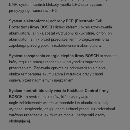
EMP, system kontroli blokady wiertła ERC oraz system
precyzyjnego wiercenia EPC.
System elektronicznej ochrony ECP (Electronic Cell
Protection) firmy BOSCH
dzięki któremu okres użytkowania
akumulatora i silnika został wydłużony kilkukrotnie, chroni on
akumulator i silnik przed przeciążeniem i przegrzaniem oraz
zapobiega przed głębokim rozładowaniem akumulatora.
System zarządzania energią cieplną firmy BOSCH
to system,
który reguluje pracą urządzenia w przypadku zagrożenia
przegrzaniem. Zapewnia optymalne odprowadzenie ciepła,
obniża temperaturę akumulatora i w trakcie pracy chroni
ogniwa przed nadmiernym nagrzaniem.
System kontroli blokady wiertła KickBack Control
firmy
BOSCH
to system czujników, które wykrywają
nagłe zablokowanie wiertła w materiale i w ułamku sekundy
wyłącza urządzenie, dzięki czemu chroni przed uszkodzeniami
zarówno urządzenie jak również dłonie i nadgarstki osoby
obsługującej.