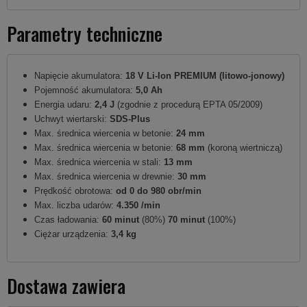
Parametry techniczne
Napięcie akumulatora:
18 V Li-Ion PREMIUM (litowo-jonowy)
Pojemność akumulatora:
5,0 Ah
Energia udaru:
2,4 J
(zgodnie z procedurą EPTA 05/2009)
Uchwyt wiertarski:
SDS-Plus
Max. średnica wiercenia w betonie:
24 mm
Max. średnica wiercenia w betonie:
68 mm
(koroną wiertniczą)
Max. średnica wiercenia w stali:
13 mm
Max. średnica wiercenia w drewnie:
30 mm
Prędkość obrotowa:
od 0 do 980 obr/min
Max. liczba udarów:
4.350 /min
Czas ładowania:
60 minut
(80%)
70 minut
(100%)
Ciężar urządzenia:
3,4 kg
Dostawa zawiera