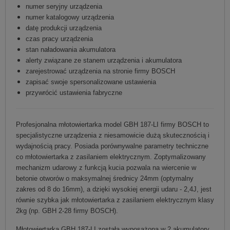
numer seryjny urządzenia
numer katalogowy urządzenia
datę produkcji urządzenia
czas pracy urządzenia
stan naładowania akumulatora
alerty związane ze stanem urządzenia i akumulatora
zarejestrować urządzenia na stronie firmy BOSCH
zapisać swoje spersonalizowane ustawienia
przywrócić ustawienia fabryczne
Profesjonalna młotowiertarka model GBH 187-LI firmy BOSCH to
specjalistyczne urządzenia z niesamowicie dużą skutecznością i
wydajnością pracy. Posiada porównywalne parametry techniczne
co młotowiertarka z zasilaniem elektrycznym. Zoptymalizowany
mechanizm udarowy z funkcją kucia pozwala na wiercenie w
betonie otworów o maksymalnej średnicy 24mm (optymalny
zakres od 8 do 16mm), a dzięki wysokiej energii udaru - 2,4J, jest
równie szybka jak młotowiertarka z zasilaniem elektrycznym klasy
2kg (np. GBH 2-28 firmy BOSCH).
Młotowiertarka GBH 187-LI została wyposażona w 2 akumulatory