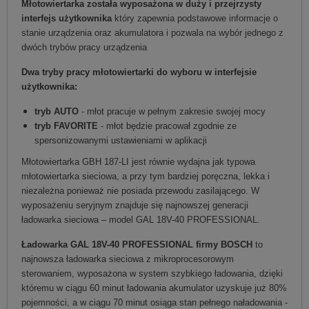
Młotowiertarka została wyposażona w duży i przejrzysty
interfejs użytkownika
który zapewnia podstawowe informacje o
stanie urządzenia oraz akumulatora i pozwala na wybór jednego z
dwóch trybów pracy urządzenia
Dwa tryby pracy młotowiertarki do wyboru w interfejsie
użytkownika:
tryb AUTO
- młot pracuje w pełnym zakresie swojej mocy
tryb FAVORITE
- młot będzie pracował zgodnie ze
spersonizowanymi ustawieniami w aplikacji
Młotowiertarka GBH 187-LI jest równie wydajna jak typowa
młotowiertarka sieciowa, a przy tym bardziej poręczna, lekka i
niezależna ponieważ nie posiada przewodu zasilającego. W
wyposażeniu seryjnym znajduje się najnowszej generacji
ładowarka sieciowa – model GAL 18V-40 PROFESSIONAL.
Ładowarka GAL 18V-40 PROFESSIONAL firmy BOSCH
to
najnowsza ładowarka sieciowa z mikroprocesorowym
sterowaniem, wyposażona w system szybkiego ładowania, dzięki
któremu w ciągu 60 minut ładowania akumulator uzyskuje już 80%
pojemności, a w ciągu 70 minut osiąga stan pełnego naładowania -