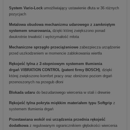
System Vario-Lock
umożliwiający ustawienie dłuta w 36 różnych
pozycjach
Metalowa obudowa mechanizmu udarowego z zamkniętym
systemem smarowania,
dzięki której zwiększono ponad
dwukrotnie trwałość i wytrzymałość młota
Mechaniczne sprzęgło przeciążeniowe
zabezpiecza urządzenie
przed uszkodzeniem w momencie zablokowania wiertła
Rękojeść tylna z 2-stopniowym systemem tłumienia
drgań
VIBRATION CONTROL
(patent firmy BOSCH)
, dzięki
której zwiększono komfort pracy oraz obniżono poziom drgań
przenoszonych na przegub dłoni
Blokada udaru
do bezudarowego wiercenia w stali i drewnie
Rękojeść tylna pokryta miękkim materiałem typu Softgrip
z
systemem tłumienia drgań
Przestawiana wokół osi urządzenia przednia rękojeść
dodatkowa
z regulowanym ogranicznikiem głębokości wiercenia