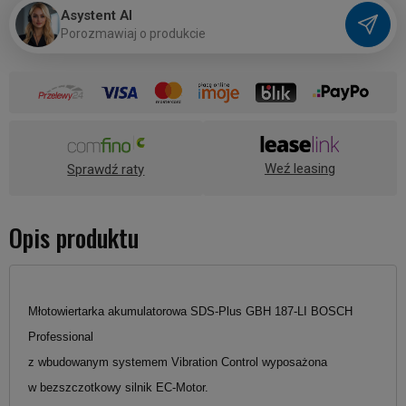
Asystent AI
P
o
r
o
z
m
a
w
i
a
j
o
p
r
o
d
u
k
c
i
e
Weź leasing
Sprawdź raty
Opis produktu
Młotowiertarka akumulatorowa SDS-Plus GBH 187-LI BOSCH
Professional
z wbudowanym systemem Vibration Control wyposażona
w bezszczotkowy silnik EC-Motor.