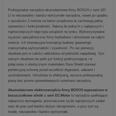
Profesjonalne narzędzia akumulatorowe firmy BOSCH z serii 187-
LI to niezawodne i bardzo wytrzymałe narzędzia, nawet po upadku
z wysokości 2 metrów na beton urządzenia te zachowują pełną
sprawności i funkcjonalność. Należą do jednych z najlepszych i
najmocniejszych tego typu urządzeń na rynku. Wykorzystywane
są przez specjalistyczne firmy budowlane i remontowe na całym
świecie. Ich innowacyjna koncepcja budowy gwarantuje
maksymalną wytrzymałość i żywotność. Po raz pierwszy
obudowa jest w całości oddzielona od jednostki napędowej. Tym
samym obudowa nie pełni już funkcji podtrzymującej i w
połączeniu z elastycznym materiałem Dura Shield stanowi
perfekcyjną ochronę przed wszelkimi drganiami, udarami i
uszkodzeniami. Umożliwia to efektywną, wysoce profesjonalną
pracę bez przerw spowodowanych usterkami narzędzia.
Akumulatorowe elektronarzędzia firmy BOSCH wyposażone w
bezszczotkowe silniki z serii EC-Motor
to narzędzia spełniające
najwyższe wymagania, przeznaczone są do najcięższych zadań
oraz do prac pod bardzo dużym obciążeniem, a przy tym są
trwałe, niezawodne i bardzo wytrzymałe.