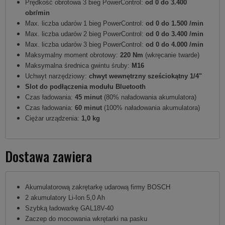
Prędkość obrotowa 3 bieg PowerControl:
od 0 do 3.400
obr/min
Max. liczba udarów 1 bieg PowerControl:
od 0 do 1.500 /min
Max. liczba udarów 2 bieg PowerControl:
od 0 do 3.400 /min
Max. liczba udarów 3 bieg PowerControl:
od 0 do 4.000 /min
Maksymalny moment obrotowy:
220 Nm
(wkręcanie twarde)
Maksymalna średnica gwintu śruby:
M16
Uchwyt narzędziowy:
chwyt wewnętrzny sześciokątny 1/4"
Slot do podłączenia modułu Bluetooth
Czas ładowania:
45 minut
(80% naładowania akumulatora)
Czas ładowania:
60 minut
(100% naładowania akumulatora)
Ciężar urządzenia:
1,0 kg
Dostawa zawiera
Akumulatorową zakrętarkę udarową firmy BOSCH
2 akumulatory Li-Ion 5,0 Ah
Szybką ładowarkę GAL18V-40
Zaczep do mocowania wkrętarki na pasku