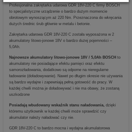
Profesjonalna zakrętarka udarowa GDR 18V-220 C firmy BOSCH
to specjalistyczne urządzenie o bardzo dużym momencie
obrotowym wynoszącym aż 220 Nm. Przeznaczona do wkręcania
dużych średnic śrub głównie w metalu i betonie.
Zakrętarka udarowa GDR 18V-220 C została wyposażona w 2
akumulatory litowo-jonowe 18V o bardzo dużej pojemności –
5,0Ah.
Najnowsze akumulatory litowo-jonowe 18V / 5,0Ah BOSCH
to
akumulatory nie posiadające efektu pamięci oraz efektu
samorozładowania, dodatkowo są odporne na nieregularne
ładowanie (doładowywanie). Nawet po długim okresie nie używania
są bardzo wydajne i zapewniają pełną gotowość do pracy. W
każdej chwili można je doładowywać i nie ma obawy, że zostaną
uszkodzone
Posiadają wbudowany wskaźnik stanu naładowania,
dzięki
któremu użytkownik w każdej chwili może sprawdzić czy
akumulator należy naładować czy nie.
GDR 18V-220 C to bardzo mocna i wydajna akumulatorowa