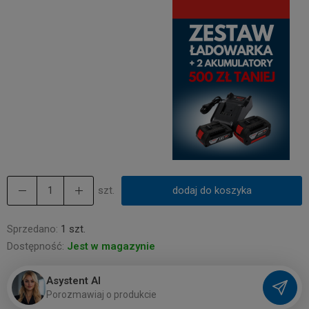
szt.
dodaj do koszyka
Sprzedano:
1 szt.
Dostępność:
Jest w magazynie
Asystent AI
P
o
r
o
z
m
a
w
i
a
j
o
p
r
o
d
u
k
c
i
e