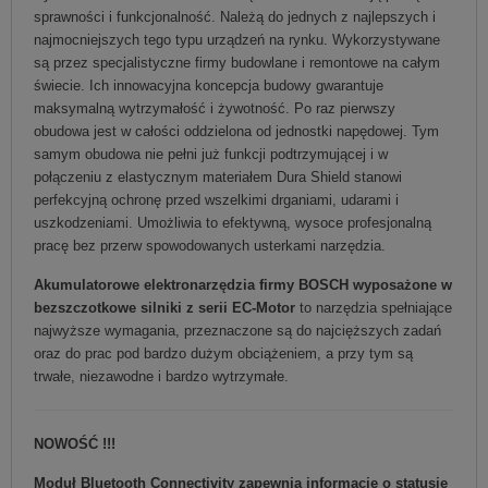
sprawności i funkcjonalność. Należą do jednych z najlepszych i
najmocniejszych tego typu urządzeń na rynku. Wykorzystywane
są przez specjalistyczne firmy budowlane i remontowe na całym
świecie. Ich innowacyjna koncepcja budowy gwarantuje
maksymalną wytrzymałość i żywotność. Po raz pierwszy
obudowa jest w całości oddzielona od jednostki napędowej. Tym
samym obudowa nie pełni już funkcji podtrzymującej i w
połączeniu z elastycznym materiałem Dura Shield stanowi
perfekcyjną ochronę przed wszelkimi drganiami, udarami i
uszkodzeniami. Umożliwia to efektywną, wysoce profesjonalną
pracę bez przerw spowodowanych usterkami narzędzia.
Akumulatorowe elektronarzędzia firmy BOSCH wyposażone w
bezszczotkowe silniki z serii EC-Motor
to narzędzia spełniające
najwyższe wymagania, przeznaczone są do najcięższych zadań
oraz do prac pod bardzo dużym obciążeniem, a przy tym są
trwałe, niezawodne i bardzo wytrzymałe.
NOWOŚĆ !!!
Moduł Bluetooth Connectivity zapewnia informacje o statusie