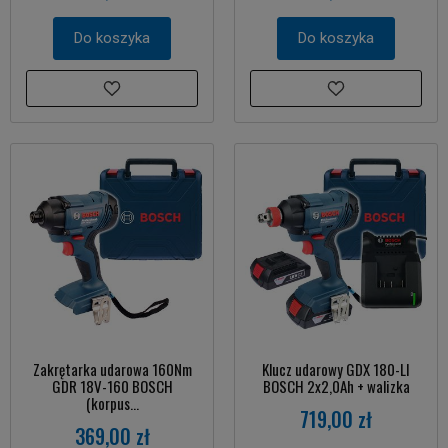
Do koszyka
Do koszyka
Zakrętarka udarowa 160Nm
Klucz udarowy GDX 180-LI
GDR 18V-160 BOSCH
BOSCH 2x2,0Ah + walizka
(korpus...
719,00 zł
369,00 zł