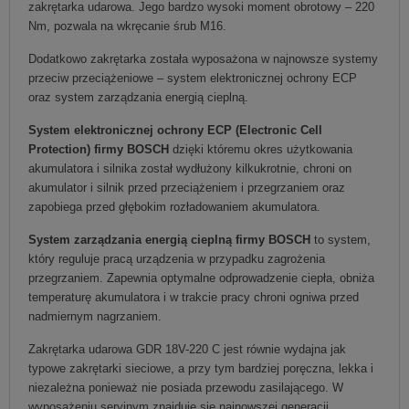
zakrętarka udarowa. Jego bardzo wysoki moment obrotowy – 220
Nm, pozwala na wkręcanie śrub M16.
Dodatkowo zakrętarka została wyposażona w najnowsze systemy
przeciw przeciążeniowe – system elektronicznej ochrony ECP
oraz system zarządzania energią cieplną.
System elektronicznej ochrony ECP (Electronic Cell
Protection) firmy BOSCH
dzięki któremu okres użytkowania
akumulatora i silnika został wydłużony kilkukrotnie, chroni on
akumulator i silnik przed przeciążeniem i przegrzaniem oraz
zapobiega przed głębokim rozładowaniem akumulatora.
System zarządzania energią cieplną firmy BOSCH
to system,
który reguluje pracą urządzenia w przypadku zagrożenia
przegrzaniem. Zapewnia optymalne odprowadzenie ciepła, obniża
temperaturę akumulatora i w trakcie pracy chroni ogniwa przed
nadmiernym nagrzaniem.
Zakrętarka udarowa GDR 18V-220 C jest równie wydajna jak
typowe zakrętarki sieciowe, a przy tym bardziej poręczna, lekka i
niezależna ponieważ nie posiada przewodu zasilającego. W
wyposażeniu seryjnym znajduje się najnowszej generacji