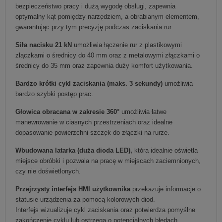
bezpieczeństwo pracy i dużą wygodę obsługi, zapewnia
optymalny kąt pomiędzy narzędziem, a obrabianym elementem,
gwarantując przy tym precyzję podczas zaciskania rur.
Siła nacisku 21 kN
umożliwia łączenie rur z plastikowymi
złączkami o średnicy do 40 mm oraz z metalowymi złączkami o
średnicy do 35 mm oraz zapewnia duży komfort użytkowania.
Bardzo krótki cykl zaciskania (maks. 3 sekundy)
umożliwia
bardzo szybki postęp prac.
Głowica obracana w zakresie 360°
umożliwia łatwe
manewrowanie w ciasnych przestrzeniach oraz idealne
dopasowanie powierzchni szczęk do złączki na rurze.
Wbudowana latarka (duża dioda LED),
która idealnie oświetla
miejsce obróbki i pozwala na pracę w miejscach zaciemnionych,
czy nie doświetlonych.
Przejrzysty interfejs HMI użytkownika
przekazuje informacje o
statusie urządzenia za pomocą kolorowych diod.
Interfejs wizualizuje cykl zaciskania oraz potwierdza pomyślne
zakończenie cyklu lub ostrzega o potencjalnych błędach