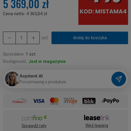
5 369,00 zł
Cena netto:
4 365,04 zł
szt.
dodaj do koszyka
Sprzedano:
1 szt.
Dostępność:
Jest w magazynie
Asystent AI
P
o
r
o
z
m
a
w
i
a
j
o
p
r
o
d
u
k
c
i
e
Weź leasing
Sprawdź raty