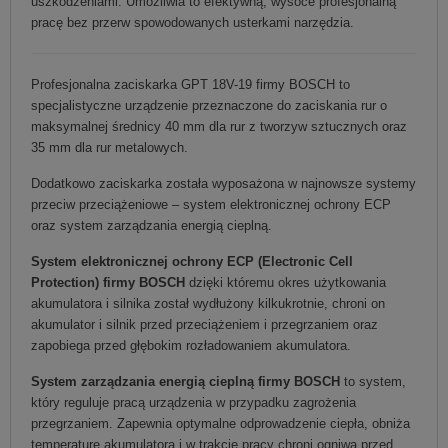
uszkodzeniami. Umożliwia to efektywną, wysoce profesjonalną
pracę bez przerw spowodowanych usterkami narzędzia.
Profesjonalna zaciskarka GPT 18V-19 firmy BOSCH to
specjalistyczne urządzenie przeznaczone do zaciskania rur o
maksymalnej średnicy 40 mm dla rur z tworzyw sztucznych oraz
35 mm dla rur metalowych.
Dodatkowo zaciskarka została wyposażona w najnowsze systemy
przeciw przeciążeniowe – system elektronicznej ochrony ECP
oraz system zarządzania energią cieplną.
System elektronicznej ochrony ECP (Electronic Cell
Protection) firmy BOSCH
dzięki któremu okres użytkowania
akumulatora i silnika został wydłużony kilkukrotnie, chroni on
akumulator i silnik przed przeciążeniem i przegrzaniem oraz
zapobiega przed głębokim rozładowaniem akumulatora.
System zarządzania energią cieplną firmy BOSCH
to system,
który reguluje pracą urządzenia w przypadku zagrożenia
przegrzaniem. Zapewnia optymalne odprowadzenie ciepła, obniża
temperaturę akumulatora i w trakcie pracy chroni ogniwa przed