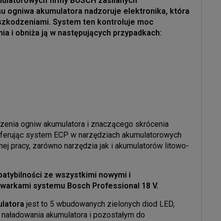
ulatorowych firmy BOSCH zasilanych
u ogniwa akumulatora nadzoruje elektronika, która
szkodzeniami. System ten kontroluje moc
a i obniża ją w następujących przypadkach:
enia ogniw akumulatora i znaczącego skrócenia
 oferując system ECP w narzędziach akumulatorowych
j pracy, zarówno narzędzia jak i akumulatorów litowo-
tybilności ze wszystkimi nowymi i
warkami systemu Bosch Professional 18 V.
latora
jest to 5 wbudowanych zielonych diod LED,
e naładowania akumulatora i pozostałym do