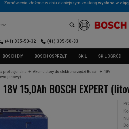
mówienia złożone w dniu dzisiejszym zostaną
wysłane w ciąg
(41) 335-50-32
(41) 335-50-33
BOSCH DIY
BOSCH OSPRZĘT
SKIL
SKIL OGRÓD
ia profesjonalna
Akumulatory do elektronarzędzi Bosch
18V
towo-jonowy)
 18V 15,0Ah BOSCH EXPERT (lito
Pr
Ko
Nu
Do