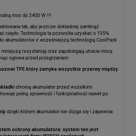
alną moc do 2400 W !!!
jektowana tak, aby jeszcze dokładniej zamknąć
ć ciepło. Technologia ta pozwoliła uzyskać o 135%
 do akumulatorów z wcześniejszą technologią CoolPack
mniejszą rezystancję oraz zapobiegają utracie mocy.
oniąc ogniwa przed przegrzaniem
kuszowi TPE
który zamyka wszystkie przerwy między
akładki
chronią akumulator przed wszelkimi
howuje pełną sprawność i funkcjonalność nawet po
rip
dzięki którym akumulator nie ślizga się i zapewnia
stem ochrony akumulatora:
system ten jest