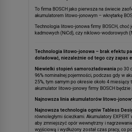
To firma BOSCH jako pierwsza na świecie zao
akumulatorem litowo-jonowym – wkrętarkę BO
Technologia litowo-jonowa firmy BOSCH, choć j
kadmowych (NiCd), czy niklowo-wodorowych (Ni
Technologia litowo-jonowa – brak efektu p
doładować, niezależnie od tego czy zapas e
Niewielki stopień samorozładowania
po 30 
96% nominalnej pojemności, podczas gdy w aku
25%, tym samym po okresie około 4 miesiący tr
akumulator litowo-jonowy firmy BOSCH będzie
Najnowsza linia akumulatorów litowo-jono
Najnowsza technologia ogniw
Tabless Des
równoległymi ścieżkami. Akumulatory EXPERT
aby zmniejszyć opór wewnętrzny i nagrzewani
wyjściową i wydłużony został czas pracy, co p