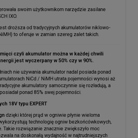
ferowała swoim użytkownikom narzędzie zasilane
SCH IXO.
est droższa od tradycyjnych akumulatorów niklowo-
MH) to oferuje w zamian szereg zalet takich.
amięci
czyli akumulator można w każdej chwili
nergii jest wyczerpany w 50% czy w 90%.
dniach nie używania akumulator nadal posiada ponad
mulatorach NiCd / NiMH utrata pojemności wynosi aż
adycyjne akumulatory samoczynnie się rozładują, a
 posiadał ponad 85% swej pojemności.
wych 18V typu EXPERT
ign
dzięki której prąd w ogniwie płynie wieloma
 wykorzystują technologię ogniw bezkońcówkowych,
e. Takie rozwiązanie znacznie zwiększyło moc
ozwala na doskonałą wydajność w najtrudniejszych