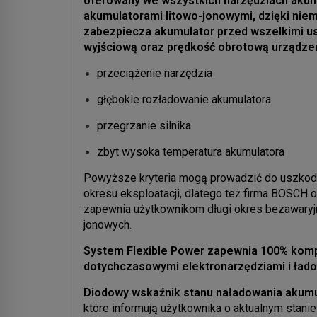
oferowany we wszystkich narzędziach akum
akumulatorami litowo-jonowymi, dzięki niem
zabezpiecza akumulator przed wszelkimi u
wyjściową oraz prędkość obrotową urządzeni
przeciążenie narzędzia
głębokie rozładowanie akumulatora
przegrzanie silnika
zbyt wysoka temperatura akumulatora
Powyższe kryteria mogą prowadzić do uszkodz
okresu eksploatacji, dlatego też firma BOSCH
zapewnia użytkownikom długi okres bezawaryjne
jonowych.
System Flexible Power
zapewnia 100% kompa
dotychczasowymi elektronarzędziami i łado
Diodowy wskaźnik stanu naładowania akumu
które informują użytkownika o aktualnym stani