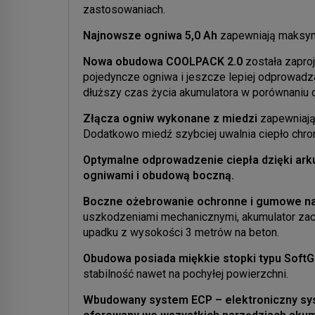
zastosowaniach.
Najnowsze ogniwa 5,0 Ah
zapewniają maksym
Nowa obudowa COOLPACK 2.0
została zapro
pojedyncze ogniwa i jeszcze lepiej odprowadza
dłuższy czas życia akumulatora w porównaniu
Złącza ogniw wykonane z miedzi
zapewniają 
Dodatkowo miedź szybciej uwalnia ciepło chr
Optymalne odprowadzenie ciepła dzięki ar
ogniwami i obudową boczną.
Boczne ożebrowanie ochronne i gumowe n
uszkodzeniami mechanicznymi, akumulator zac
upadku z wysokości 3 metrów na beton.
Obudowa posiada miękkie stopki typu SoftG
stabilność nawet na pochyłej powierzchni.
Wbudowany system ECP – elektroniczny sy