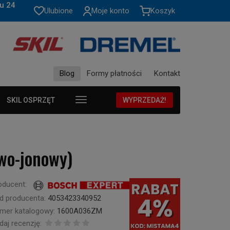
u 24
Ulubione
Moje konto
Koszyk
Blog
Formy płatności
Kontakt
SKIL OSPRZĘT
WYPRZEDAŻ!
wo-jonowy)
oducent:
d producenta:
4053423340952
mer katalogowy:
1600A036ZM
daj recenzję: