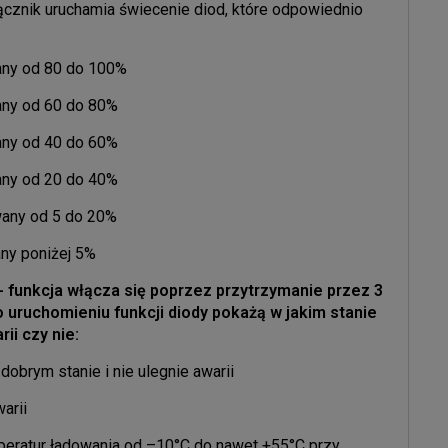
cznik uruchamia świecenie diod, które odpowiednio
wany od 80 do 100%
any od 60 do 80%
any od 40 do 60%
any od 20 do 40%
wany od 5 do 20%
any poniżej 5%
- funkcja włącza się poprzez przytrzymanie przez 3
 uruchomieniu funkcji diody pokażą w jakim stanie
ii czy nie:
dobrym stanie i nie ulegnie awarii
arii
peratur ładowania od –10°C do nawet +55°C przy