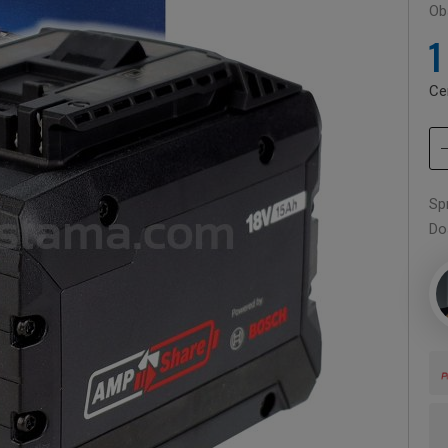
Ob
1
Ce
Sp
Do