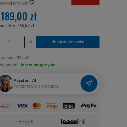
serwuj produkt:
 189,00 zł
na netto:
966,67 zł
szt.
dodaj do koszyka
rzedano:
37 szt.
stępność:
Jest w magazynie
Asystent AI
P
o
r
o
z
m
a
w
i
a
j
o
p
r
o
d
u
k
c
i
e