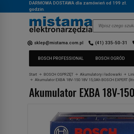
DARMOWA DOSTAWA dla zamówień od 199 zł.
Za
godzin
.
Wyszukaj
sklep@mistama.com.pl
(41) 335-50-31
BOSCH PROFESSIONAL
BOSCH OGRÓD
Start
BOSCH OSPRZĘT
Akumulatory i ładowarki
Lin
Akumulator EXBA 18V-150 18V 15,0Ah BOSCH EXPERT (li
Akumulator EXBA 18V-150