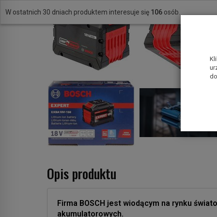
W ostatnich 30 dniach produktem interesuje się
106
osób.
Kl
ur
do
Opis produktu
Firma BOSCH jest wiodącym na rynku świat
akumulatorowych.