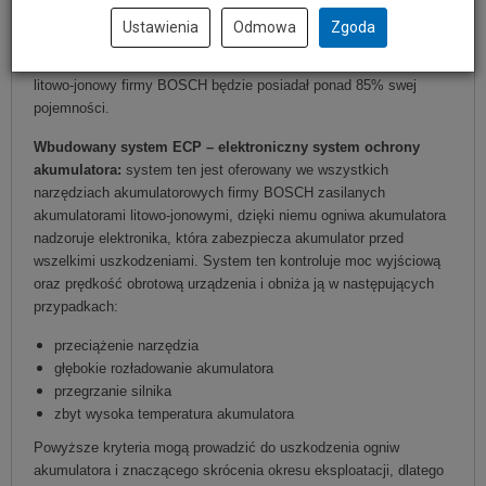
podczas gdy w akumulatorach NiCd / NiMH utrata pojemności
Ustawienia
Odmowa
Zgoda
wynosi aż 25%, tym samym po okresie około 4 miesiący
tradycyjne akumulatory samoczynnie się rozładują, a akumulator
litowo-jonowy firmy BOSCH będzie posiadał ponad 85% swej
pojemności.
Wbudowany system ECP – elektroniczny system ochrony
akumulatora:
system ten jest oferowany we wszystkich
narzędziach akumulatorowych firmy BOSCH zasilanych
akumulatorami litowo-jonowymi, dzięki niemu ogniwa akumulatora
nadzoruje elektronika, która zabezpiecza akumulator przed
wszelkimi uszkodzeniami. System ten kontroluje moc wyjściową
oraz prędkość obrotową urządzenia i obniża ją w następujących
przypadkach:
przeciążenie narzędzia
głębokie rozładowanie akumulatora
przegrzanie silnika
zbyt wysoka temperatura akumulatora
Powyższe kryteria mogą prowadzić do uszkodzenia ogniw
akumulatora i znaczącego skrócenia okresu eksploatacji, dlatego