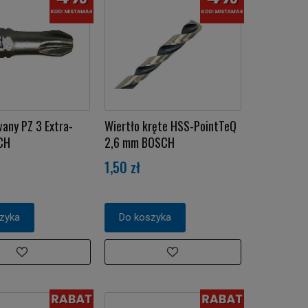
wany PZ 3 Extra-
Wiertło kręte HSS-PointTeQ
CH
2,6 mm BOSCH
1,50 zł
zyka
Do koszyka