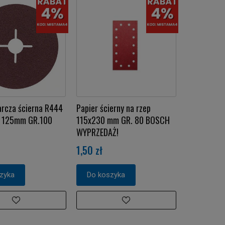
arcza ścierna R444
Papier ścierny na rzep
u 125mm GR.100
115x230 mm GR. 80 BOSCH
WYPRZEDAŻ!
1,50 zł
zyka
Do koszyka