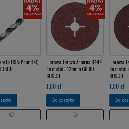
 kręte HSS-PointTeQ
Fibrowa tarcza ścierna R444
Fibrowa t
 BOSCH
do metalu 125mm GR.80
do metal
BOSCH
BOSCH
1,50 zł
1,50 zł
oszyka
Do koszyka
Do kos