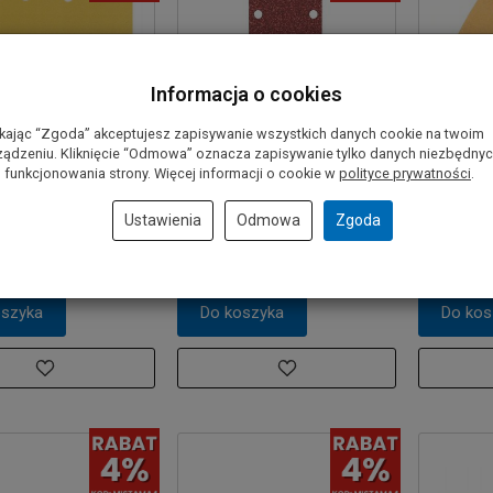
Informacja o cookies
ikając “Zgoda” akceptujesz zapisywanie wszystkich danych cookie na twoim
ządzeniu. Kliknięcie “Odmowa” oznacza zapisywanie tylko danych niezbędny
cierny na rzep
Papier ścierny 93x230 mm
Papier śc
 funkcjonowania strony. Więcej informacji o cookie w
polityce prywatności
.
 mm GR.320 BOSCH
GR. 40 BOSCH WYPRZEDAŻ!
BOSCH (W
Ustawienia
Odmowa
Zgoda
1,30 zł
1,40 zł
oszyka
Do koszyka
Do kos