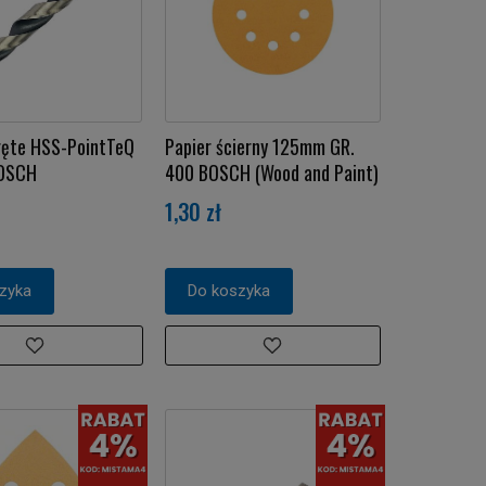
ręte HSS-PointTeQ
Papier ścierny 125mm GR.
BOSCH
400 BOSCH (Wood and Paint)
1,30 zł
zyka
Do koszyka