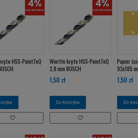
 kręte HSS-PointTeQ
Wiertło kręte HSS-PointTeQ
Papier ści
 BOSCH
2,8 mm BOSCH
93x185 m
1,50 zł
1,50 zł
oszyka
Do koszyka
Do kos