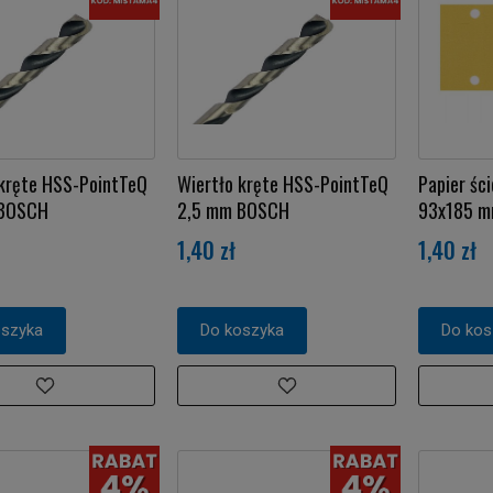
 kręte HSS-PointTeQ
Wiertło kręte HSS-PointTeQ
Papier ści
 BOSCH
2,5 mm BOSCH
93x185 m
1,40 zł
1,40 zł
oszyka
Do koszyka
Do kos