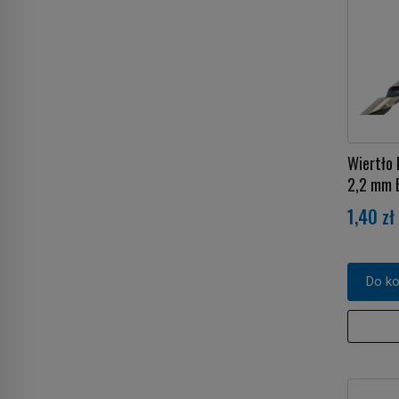
Wiertło
2,2 mm
1,40 zł
Do k