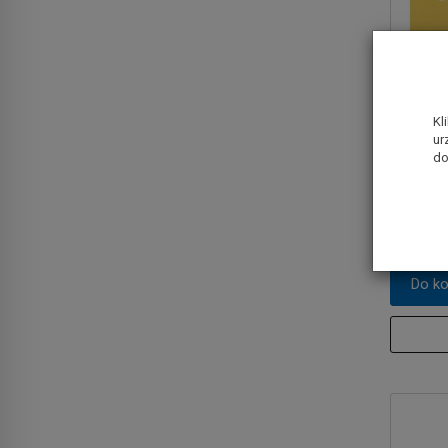
Kl
ur
Papier ś
do
93x185
1,30 zł
Do k