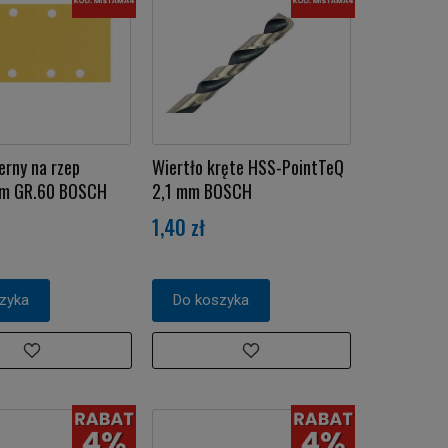
erny na rzep
Wiertło kręte HSS-PointTeQ
m GR.60 BOSCH
2,1 mm BOSCH
1,40 zł
zyka
Do koszyka